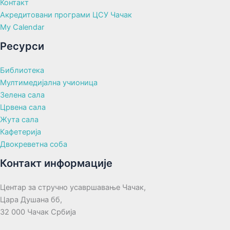
Контакт
Акредитовани програми ЦСУ Чачак
My Calendar
Ресурси
Библиотека
Мултимедијална учионица
Зелена сала
Црвена сала
Жута сала
Кафетерија
Двокреветна соба
Контакт информације
Центар за стручно усавршавање Чачак,
Цара Душана бб,
32 000 Чачак Србија