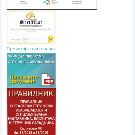
Прочитајте цео чланак