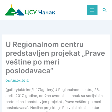
Пређи
на
Пре
садржај
U Regionalnom centru
predstavljen projekat „Prave
veštine po meri
poslodavaca“
Од:
/
26.04.2017.
{gallery}aktelno/it_17{/gallery}U Regionalnom centru, 26.
aprila 2017. godine, održan uvodni sastanak sa socijalnim
partnerima i predstavljen projekat „Prave veštine po meri
poslodavaca“. Nosilac projekta je Razvojni biznis centar