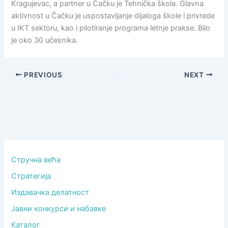
Kragujevac, a partner u Čačku je Tehnička škola. Glavna
aktivnost u Čačku je uspostavljanje dijaloga škole i privrede
u IKT sektoru, kao i pilotiranje programa letnje prakse. Bilo
je oko 30 učesnika.
PREVIOUS
NEXT
Стручна већа
Стратегија
Издавачка делатност
Јавни конкурси и набавке
Каталог