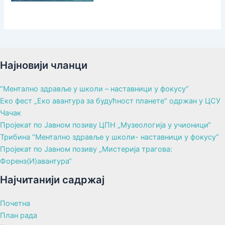
Најновији чланци
“Ментално здравље у школи – наставници у фокусу“
Еко фест „Еко авантура за будућност планете“ одржан у ЦСУ
Чачак
Пројекат по Јавном позиву ЦПН „Музеологија у учионици“
Трибина “Ментално здравље у школи- наставници у фокусу“
Пројекат по Јавном позиву „Мистерија трагова:
Форенз(И)авантура“
Најчитанији садржај
Почетна
План рада