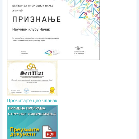
л
а
н
а
к
а
Прочитајте цео чланак