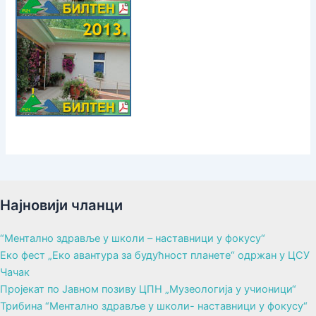
Најновији чланци
“Ментално здравље у школи – наставници у фокусу“
Еко фест „Еко авантура за будућност планете“ одржан у ЦСУ
Чачак
Пројекат по Јавном позиву ЦПН „Музеологија у учионици“
Трибина “Ментално здравље у школи- наставници у фокусу“