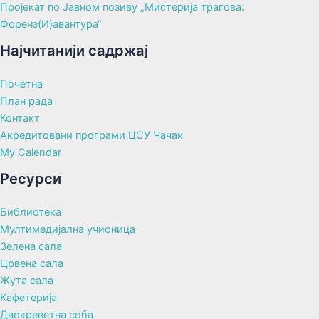
Пројекат по Јавном позиву „Мистерија трагова:
Форенз(И)авантура“
Најчитанији садржај
Почетна
План рада
Контакт
Акредитовани програми ЦСУ Чачак
My Calendar
Ресурси
Библиотека
Мултимедијална учионица
Зелена сала
Црвена сала
Жута сала
Кафетерија
Двокреветна соба