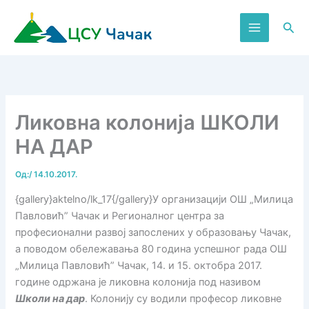
Пређи
на
Пре
садржај
Ликовна колонија ШКОЛИ
НА ДАР
Од:
/
14.10.2017.
{gallery}aktelno/lk_17{/gallery}У организацији ОШ „Милица
Павловић” Чачак и Регионалног центра за
професионални развој запослених у образовању Чачак,
а поводом обележавања 80 година успешног рада ОШ
„Милица Павловић” Чачак, 14. и 15. октобра 2017.
године одржана је ликовна колонија под називом
Школи на дар
. Колонију су водили професор ликовне