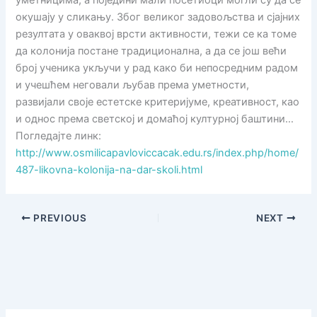
уметницима, а поједини мали посетиоци могли су да се
окушају у сликању. Због великог задовољства и сјајних
резултата у оваквој врсти активности, тежи се ка томе
да колонија постане традиционална, а да се још већи
број ученика укључи у рад како би непосредним радом
и учешћем неговали љубав према уметности,
развијали своје естетске критеријуме, креативност, као
и однос према светској и домаћој културној баштини…
Погледајте линк:
http://www.osmilicapavloviccacak.edu.rs/index.php/home/
487-likovna-kolonija-na-dar-skoli.html
PREVIOUS
NEXT