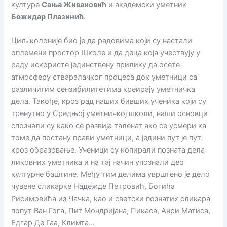
културе
Сања Живановић
и академски уметник
Божидар Плазинић
.
Циљ колоније био је да радовима који су настали
оплемени простор Школе и да деца која учествују у
раду искористе јединствену прилику да осете
атмосферу стваралачког процеса док уметници са
различитим сензибилитетима креирају уметничка
дела. Такође, кроз рад наших бивших ученика који су
тренутно у Средњој уметничкој школи, наши основци
спознали су како се развија таленат ако се усмери ка
томе да постану прави уметници, а једини пут је пут
кроз образовање. Ученици су копирали позната дела
ликовних уметника и на тај начин упознали део
културне баштине. Међу тим делима уврштено је дело
чувене сликарке Надежде Петровић, Богића
Рисимовића из Чачка, као и светски познатих сликара
попут Ван Гога, Пит Мондријана, Пикаса, Анри Матиса,
Едгар Де Гаа, Климта…