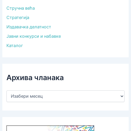
Стручна већа
Стратегија
Издавачка делатност
Јавни конкурси и набавке
Каталог
Архива чланака
А
р
х
и
в
а
ч