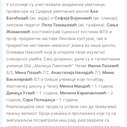
У колонији су учествовали академски уметници,
професори из Средње уметничке школе
Ана
Богићевић
(ак. вајар) и
Софија Војиновић
(ак. сликар),
ликовни педагог
Лела Томашевић
(ак. графике),
Сања
Живановић
(костимограф сценског костима ФПУ и
проф. предметне наставе Ликовна култура), чак и
предметни наставник немачког језика из наше школе,
Оливера Николић која је открила своје изузетно
сликарско умеће. Свој допринос дали су и талентовани
ученици ОШ ,,Милица Павловић” Чачак
Ивона Лазовић
8/3,
Мина Пешић
7/2,
Анастазија Ненадић
7/1,
Мима
Василијевић
6/1 и бивши ученици који похађају
Уметничку школу у Чачку
Миона Мандић
– 1. година,
Даница Утвић
– 1. година,
Милена Карапавловић
– 2.
година,
Сара Поледица
– 1. година.
Реализацијом овог пројекта успели смо да привучемо
пажњу великог броја ученика и пролазника који су са
знатижељом посматрали наш рад, разговарали са