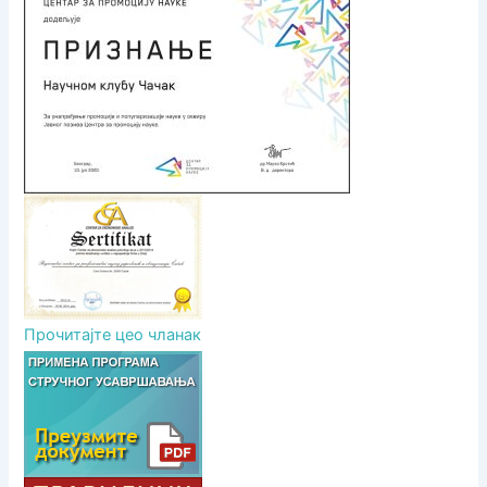
а
н
а
к
а
Прочитајте цео чланак