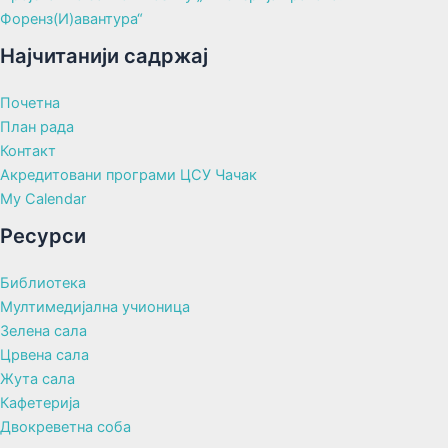
Форенз(И)авантура“
Најчитанији садржај
Почетна
План рада
Контакт
Акредитовани програми ЦСУ Чачак
My Calendar
Ресурси
Библиотека
Мултимедијална учионица
Зелена сала
Црвена сала
Жута сала
Кафетерија
Двокреветна соба