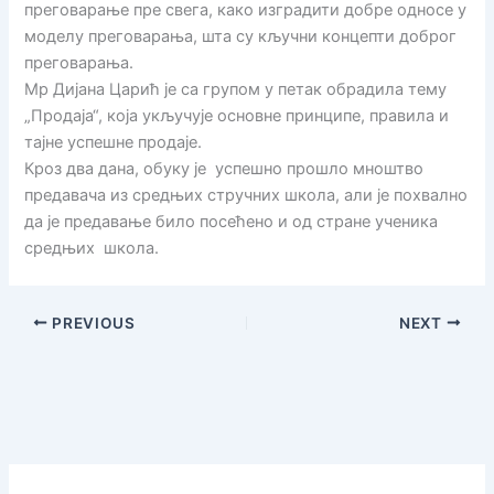
преговарање пре свега, како изградити добре односе у
моделу преговарања, шта су кључни концепти доброг
преговарања.
Мр Дијана Царић је са групом у петак обрадила тему
„Продаја“, која укључује основне принципе, правила и
тајне успешне продаје.
Кроз два дана, обуку је успешно прошло мноштво
предавача из средњих стручних школа, али је похвално
да је предавање било посећено и од стране ученика
средњих школа.
PREVIOUS
NEXT