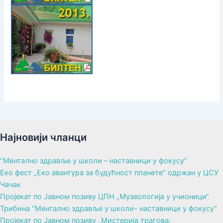
Најновији чланци
“Ментално здравље у школи – наставници у фокусу“
Еко фест „Еко авантура за будућност планете“ одржан у ЦСУ
Чачак
Пројекат по Јавном позиву ЦПН „Музеологија у учионици“
Трибина “Ментално здравље у школи- наставници у фокусу“
Пројекат по Јавном позиву „Мистерија трагова: