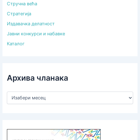
Стручна већа
Стратегија
Издавачка делатност
Јавни конкурси и набавке
Каталог
Архива чланака
А
р
х
и
в
а
ч
л