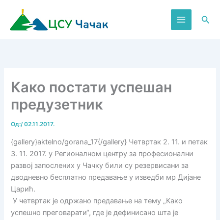
Пређи
на
Пре
садржај
Како постати успешан
предузетник
Од:
/
02.11.2017.
{gallery}aktelno/gorana_17{/gallery} Четвртак 2. 11. и петак
3. 11. 2017. у Регионалном центру за професионални
развој запослених у Чачку били су резервисани за
дводневно бесплатно предавање у изведби мр Дијане
Царић.
У четвртак је одржано предавање на тему „Како
успешно преговарати“, где је дефинисано шта је