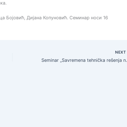
ка.
а Бојовић, Дијана Копуновић. Семинар носи 16
NEX
Seminar „Savremena tehnička rešenja na motor