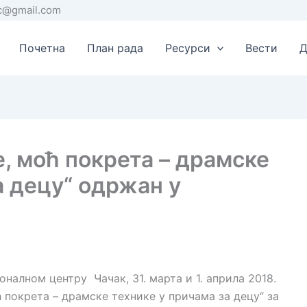
rc@gmail.com
Почетна
План рада
Ресурси
Вести
Д
, моћ покрета – драмске
а децу“ одржан у
егионалном центру Чачак, 31. марта и 1. априла 2018.
 покрета – драмске технике у причама за децу“ за