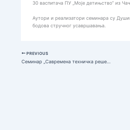
30 васпитача ПУ „Моје детињство“ из Чач
Аутори и реализатори семинара су Душиц
бодова стручног усавршавања.
PREVIOUS
Семинар „Савремена техничка решења на моторним возилима која нису обухваћена наставним планом а присутна су у пракси“ одржан у Регионалном центру