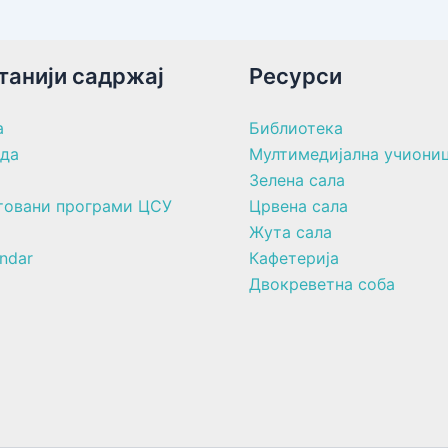
танији садржај
Ресурси
а
Библиотека
ада
Мултимедијална учиони
Зелена сала
товани програми ЦСУ
Црвена сала
Жута сала
ndar
Кафетерија
Двокреветна соба