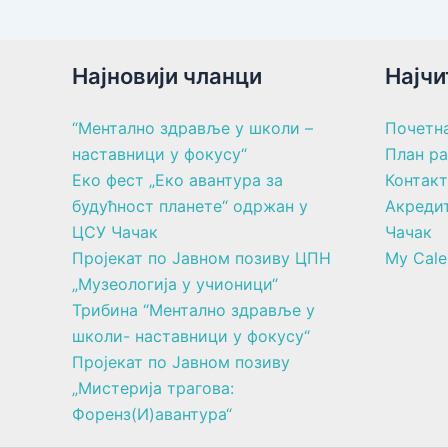
Најновији чланци
Најчи
“Ментално здравље у школи –
Почетн
наставници у фокусу“
План р
Еко фест „Еко авантура за
Контакт
будућност планете“ одржан у
Акреди
ЦСУ Чачак
Чачак
Пројекат по Јавном позиву ЦПН
My Cale
„Музеологија у учионици“
Трибина “Ментално здравље у
школи- наставници у фокусу“
Пројекат по Јавном позиву
„Мистерија трагова:
Форенз(И)авантура“