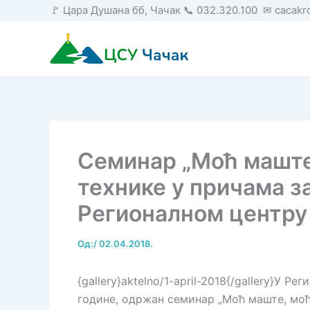
Пређи
🚩 Цара Душана бб, Чачак 📞 032.320.100 ✉ cacak
на
садржај
Семинар „Моћ маште
технике у причама з
Регионалном центру
Од:
/
02.04.2018.
{gallery}aktelno/1-april-2018{/gallery}У Р
године, одржан семинар „Моћ маште, моћ