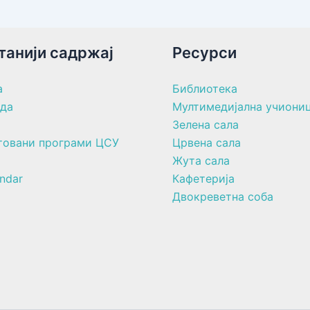
танији садржај
Ресурси
а
Библиотека
ада
Мултимедијална учиони
Зелена сала
товани програми ЦСУ
Црвена сала
Жута сала
ndar
Кафетерија
Двокреветна соба