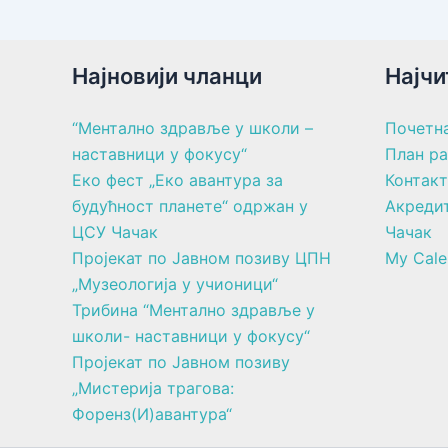
Најновији чланци
Најчи
“Ментално здравље у школи –
Почетн
наставници у фокусу“
План р
Еко фест „Еко авантура за
Контакт
будућност планете“ одржан у
Акреди
ЦСУ Чачак
Чачак
Пројекат по Јавном позиву ЦПН
My Cale
„Музеологија у учионици“
Трибина “Ментално здравље у
школи- наставници у фокусу“
Пројекат по Јавном позиву
„Мистерија трагова:
Форенз(И)авантура“