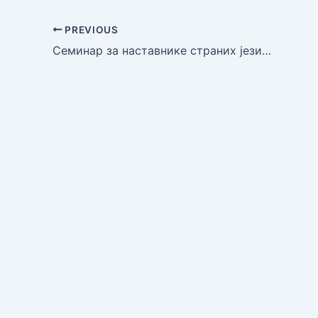
PREVIOUS
Семинар за наставнике страних језика Пројектни задаци у настави страних језика