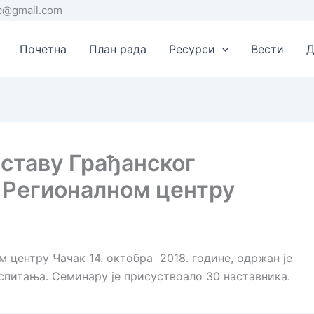
rc@gmail.com
Почетна
План рада
Ресурси
Вести
Д
ставу Грађанског
 Регионалном центру
ном центру Чачак 14. октобра 2018. године, одржан је
спитања. Семинару је присуствоало 30 наставника.