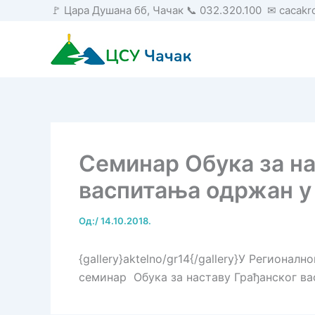
Пређи
🚩 Цара Душана бб, Чачак 📞 032.320.100 ✉ cacak
на
садржај
Семинар Обука за на
васпитања одржан у
Од:
/
14.10.2018.
{gallery}aktelno/gr14{/gallery}У Регионал
семинар Обука за наставу Грађанског ва