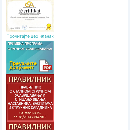
Прочитајте цео чланак