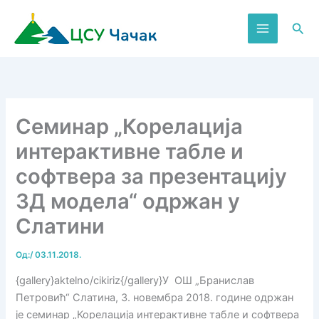
Пређи
на
Пре
садржај
Семинар „Корелација
интерактивне табле и
софтвера за презентацију
3Д модела“ одржан у
Слатини
Од:
/
03.11.2018.
{gallery}aktelno/cikiriz{/gallery}У ОШ „Бранислав
Петровић“ Слатина, 3. новембра 2018. године одржан
је семинар „Корелација интерактивне табле и софтвера