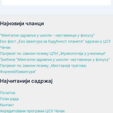
Најновији чланци
“Ментално здравље у школи – наставници у фокусу“
Еко фест „Еко авантура за будућност планете“ одржан у ЦСУ
Чачак
Пројекат по Јавном позиву ЦПН „Музеологија у учионици“
Трибина “Ментално здравље у школи- наставници у фокусу“
Пројекат по Јавном позиву „Мистерија трагова:
Форенз(И)авантура“
Најчитанији садржај
Почетна
План рада
Контакт
Акредитовани програми ЦСУ Чачак