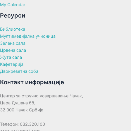
My Calendar
Ресурси
Библиотека
Мултимедијална учионица
Зелена сала
Црвена сала
Жута сала
Кафетерија
Двокреветна соба
Контакт информације
Центар за стручно усавршавање Чачак,
Цара Душана бб,
32 000 Чачак Србија
Телефон: 032.320.100