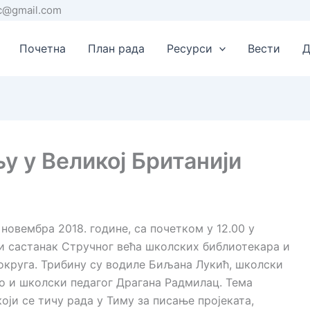
rc@gmail.com
Почетна
План рада
Ресурси
Вести
Д
у у Великој Британији
3. новембра 2018. године, са почетком у 12.00 у
ки састанак Стручног већа школских библиотекара и
округа. Трибину су водиле Биљана Лукић, школски
о и школски педагог Драгана Радмилац. Тема
ји се тичу рада у Тиму за писање пројеката,