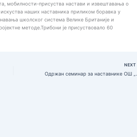
та, мобилности-присуства настави и извештавања о
 искуства наших наставника приликом боравка у
ознавања школског система Велике Британије и
ојектне методе.Трибони је присуствовало 60
NEX
Oдржан семинар з