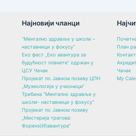
Најновији чланци
Најчи
“Ментално здравље у школи –
Почетн
наставници у фокусу“
План р
Еко фест „Еко авантура за
Контакт
будућност планете“ одржан у
Акреди
ЦСУ Чачак
Чачак
Пројекат по Јавном позиву ЦПН
My Cale
„Музеологија у учионици“
Трибина “Ментално здравље у
школи- наставници у фокусу“
Пројекат по Јавном позиву
„Мистерија трагова:
Форенз(И)авантура“