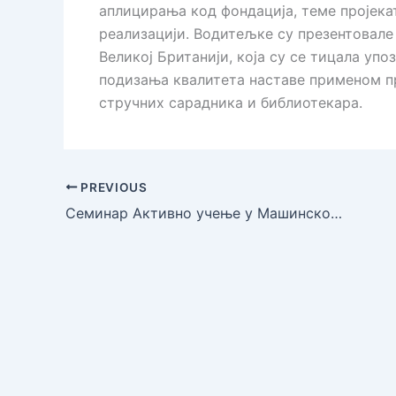
аплицирања код фондација, теме пројека
реализацији. Водитељке су презентовале
Великој Британији, која су се тицала уп
подизања квалитета наставе применом пр
стручних сарадника и библиотекара.
PREVIOUS
Семинар Активно учење у Машинско саобраћајној школи