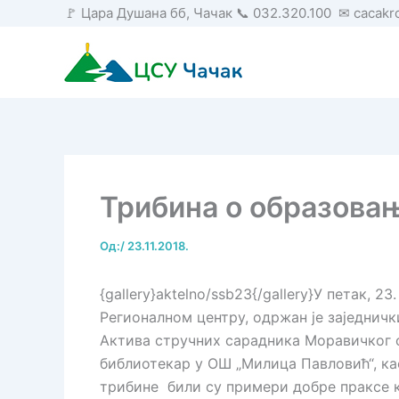
Пређи
🚩 Цара Душана бб, Чачак 📞 032.320.100 ✉ cacak
на
садржај
Трибина о образовањ
Од:
/
23.11.2018.
{gallery}aktelno/ssb23{/gallery}У петак, 2
Регионалном центру, одржан је заједнич
Актива стручних сарадника Моравичког 
библиотекар у ОШ „Милица Павловић“, ка
трибине били су примери добре праксе ко