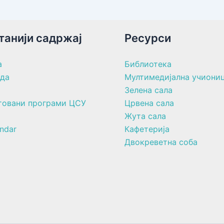
танији садржај
Ресурси
а
Библиотека
ада
Мултимедијална учиони
Зелена сала
товани програми ЦСУ
Црвена сала
Жута сала
ndar
Кафетерија
Двокреветна соба