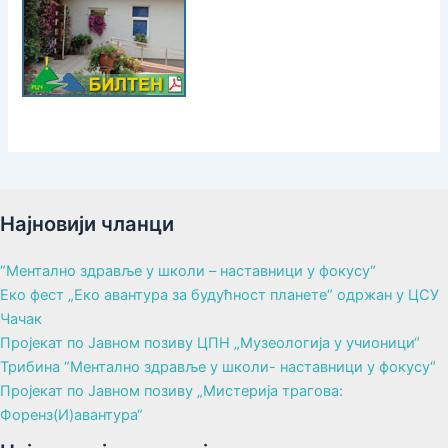
Најновији чланци
“Ментално здравље у школи – наставници у фокусу“
Еко фест „Еко авантура за будућност планете“ одржан у ЦСУ
Чачак
Пројекат по Јавном позиву ЦПН „Музеологија у учионици“
Трибина “Ментално здравље у школи- наставници у фокусу“
Пројекат по Јавном позиву „Мистерија трагова:
Форенз(И)авантура“