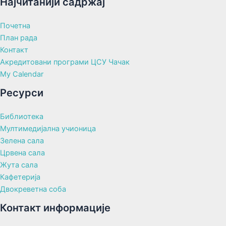
Најчитанији садржај
Почетна
План рада
Контакт
Акредитовани програми ЦСУ Чачак
My Calendar
Ресурси
Библиотека
Мултимедијална учионица
Зелена сала
Црвена сала
Жута сала
Кафетерија
Двокреветна соба
Контакт информације