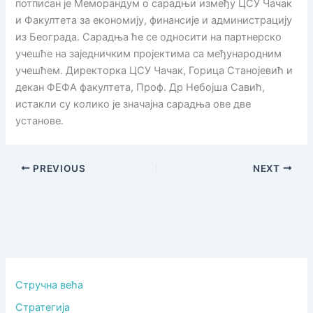
потписан је Меморандум о сарадњи између ЦСУ Чачак
и Факултета за економију, финансије и администрацију
из Београда. Сарадња ће се односити на партнерско
учешће на заједничким пројектима са међународним
учешћем. Директорка ЦСУ Чачак, Горица Станојевић и
декан ФЕФА факултета, Проф. Др Небојша Савић,
истакли су колико је значајна сарадња ове две
установе.
PREVIOUS
NEXT
Стручна већа
Стратегија