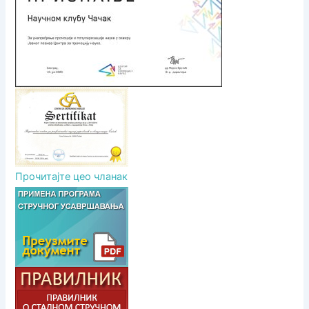
а
к
а
Прочитајте цео чланак