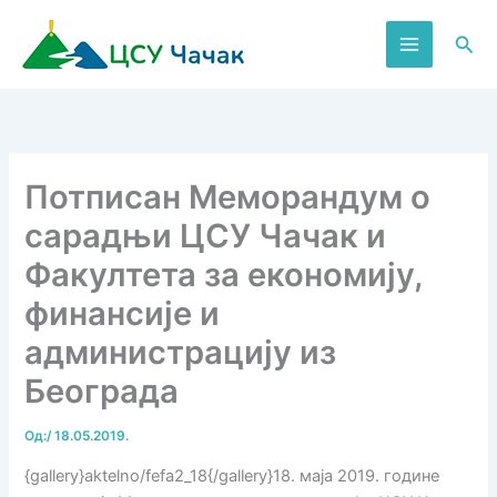
Пређи
на
Пре
садржај
Потписан Меморандум о
сарадњи ЦСУ Чачак и
Факултета за економију,
финансије и
администрацију из
Београда
Од:
/
18.05.2019.
{gallery}aktelno/fefa2_18{/gallery}18. маја 2019. године