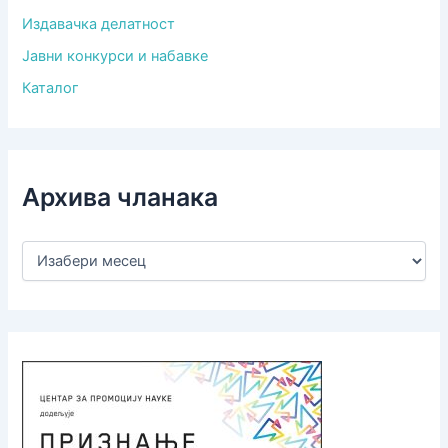
Издавачка делатност
Јавни конкурси и набавке
Каталог
Архива чланака
А
р
х
и
в
а
ч
л
а
н