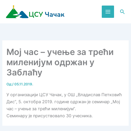
Пређи
на
Пре
садржај
Мој час – учење за трећи
миленијум одржан у
Заблаћу
Од:
/
05.11.2019.
У организацији ЦСУ Чачак, у ОШ „Владислав Петковић
Дис“, 5. октобра 2019. године одржан је семинар „Мој
час – учење за трећи миленијум“.
Семинару је присуствовало 30 учесника.