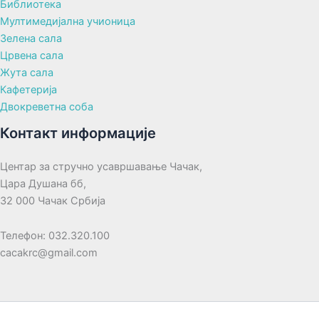
Библиотека
Мултимедијална учионица
Зелена сала
Црвена сала
Жута сала
Кафетерија
Двокреветна соба
Контакт информације
Центар за стручно усавршавање Чачак,
Цара Душана бб,
32 000 Чачак Србија
Телефон: 032.320.100
cacakrc@gmail.com