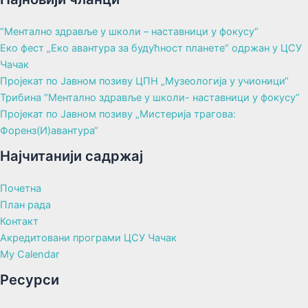
“Ментално здравље у школи – наставници у фокусу“
Еко фест „Еко авантура за будућност планете“ одржан у ЦСУ
Чачак
Пројекат по Јавном позиву ЦПН „Музеологија у учионици“
Трибина “Ментално здравље у школи- наставници у фокусу“
Пројекат по Јавном позиву „Мистерија трагова:
Форенз(И)авантура“
Најчитанији садржај
Почетна
План рада
Контакт
Акредитовани програми ЦСУ Чачак
My Calendar
Ресурси