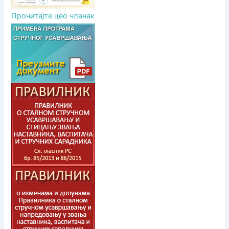
Прочитајте цео чланак