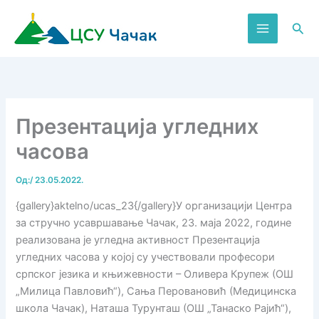
Пређи
на
Пре
садржај
Презентација угледних
часова
Од:
/
23.05.2022.
{gallery}aktelno/ucas_23{/gallery}У организацији Центра
за стручно усавршавање Чачак, 23. маја 2022, године
реализована је угледна активност Презентација
угледних часова у којој су учествовали професори
српског језика и књижевности – Оливера Крупеж (ОШ
„Милица Павловић“), Сања Перовановић (Медицинска
школа Чачак), Наташа Турунташ (ОШ „Танаско Рајић“),