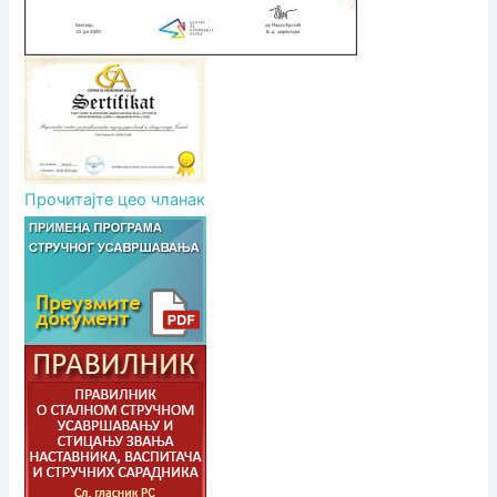
Прочитајте цео чланак