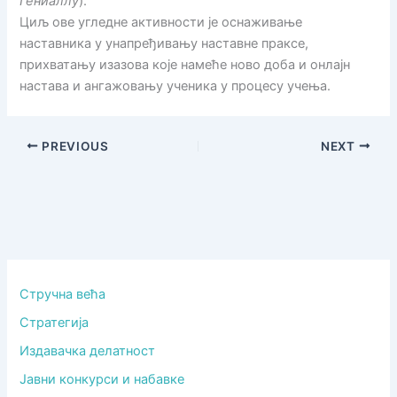
Гениаллy
).
Циљ ове угледне активности је оснаживање
наставника у унапређивању наставне праксе,
прихватању изазова које намеће ново доба и онлајн
настава и ангажовању ученика у процесу учења.
PREVIOUS
NEXT
Стручна већа
Стратегија
Издавачка делатност
Јавни конкурси и набавке