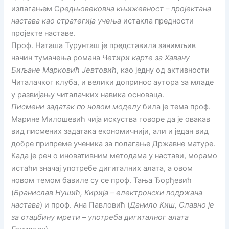
излагањем С
редњовековна књижевност – пројектана
настава као стратегија учења
истакла предности
пројекте наставе.
Проф. Наташа Турунташ је представила занимљив
начин тумачења романа Ч
етири карте за Хавану
Биљане Марковић Јевтовић
, као једну од активности
Читалачког клуба, и велики допринос аутора за младе
у развијању читалачких навика основаца.
Писмени задатак по новом моделу
била је тема проф.
Марине Милошевић чија искуства говоре да је овакав
вид писмених задатака економичнији, али и један вид
добре припреме ученика за полагање Државне матуре.
Када је реч о иновативним методама у настави, морамо
истаћи значај употребе дигиталних алата, а овом
новом темом бавиле су се проф. Тања Ђорђевић
(
Бранислав Нушић, Кирија – електронски подржана
настава
) и проф. Ана Павловић (
Данило Киш, Славно је
за отаџбину мрети – употреба дигиталног алата