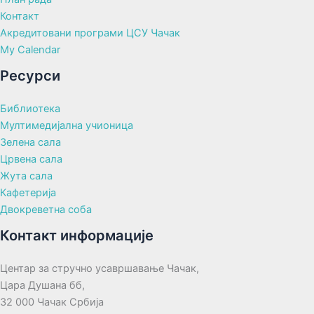
Контакт
Акредитовани програми ЦСУ Чачак
My Calendar
Ресурси
Библиотека
Мултимедијална учионица
Зелена сала
Црвена сала
Жута сала
Кафетерија
Двокреветна соба
Контакт информације
Центар за стручно усавршавање Чачак,
Цара Душана бб,
32 000 Чачак Србија