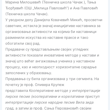
Марина Милошевић (Техничка школа Чачак ), Тања
Ђорђевић (ОШ „Милица Павловић“) и Ана Павловић
(Техничка школа Чачак).
У уводном делу Данијела Ковачевић Микић, просветни
саветник, истакла је значај иницијативе наставника за
организовање активности на којима би наставници
разменили искуства из наставне праксе и тако
обогатили свој рад.
Предавачи су представљањем својих угледних
активности показали иновативне методе у настави и
значај што већег ангажовања ученика у наставном
процесу, као и неопходност хоризонталне сарадње
запослених у образовању.
Предавања су била организована у три сегмента. На
почетку је проф. Оливера Крупеж
представила
Кооперативне методе у интерпретацији
лирске песме (кооперативни и корелативни приступ
интерпретацији лирске народне песме Вила зида
град,
а затим је проф. Сања Перовановић својим