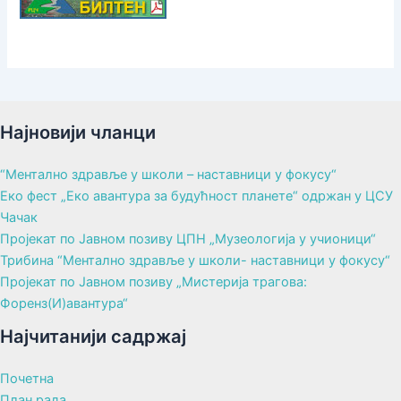
Најновији чланци
“Ментално здравље у школи – наставници у фокусу“
Еко фест „Еко авантура за будућност планете“ одржан у ЦСУ
Чачак
Пројекат по Јавном позиву ЦПН „Музеологија у учионици“
Трибина “Ментално здравље у школи- наставници у фокусу“
Пројекат по Јавном позиву „Мистерија трагова:
Форенз(И)авантура“
Најчитанији садржај
Почетна
План рада