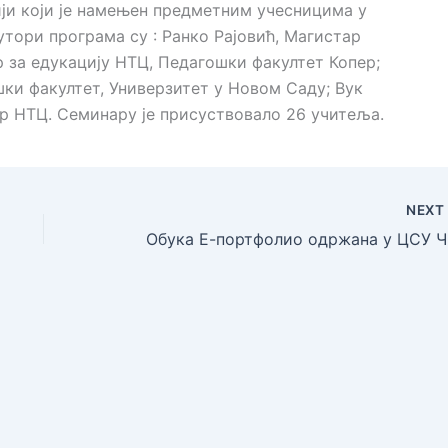
ји који је намењен предметним учесницима у
ори програма су : Ранко Рајовић, Магистар
р за едукацију НТЦ, Педагошки факултет Копер;
шки факултет, Универзитет у Новом Саду; Вук
ар НТЦ. Семинару је присуствовало 26 учитеља.
NEX
Об