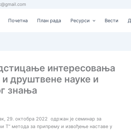
rc@gmail.com
Почетна
План рада
Ресурси
Вести
Д
подстицање интересовања
 и друштвене науке и
ог знања
ачак, 29. октобра 2022 одржан је семинар за
и Т“ метода за припрему и извођење наставе у