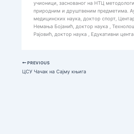
учионици, заснованог на НТЦ методологи
природним и друштвеним предметима. Аут
медицинских наука, доктор спорт, Цента
Немања Бојанић, доктор наука , Техноло
Рајовић, доктор наука , Едукативни цент
PREVIOUS
ЦСУ Чачак на Сајму књига