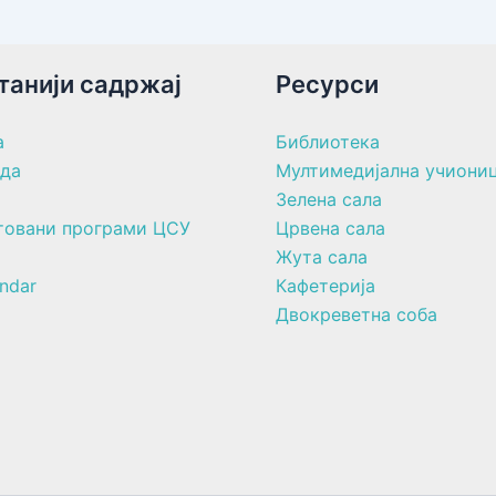
танији садржај
Ресурси
а
Библиотека
ада
Мултимедијална учиони
Зелена сала
товани програми ЦСУ
Црвена сала
Жута сала
ndar
Кафетерија
Двокреветна соба