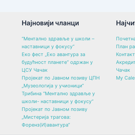
Најновији чланци
Најчи
“Ментално здравље у школи –
Почетн
наставници у фокусу“
План р
Еко фест „Еко авантура за
Контакт
будућност планете“ одржан у
Акреди
ЦСУ Чачак
Чачак
Пројекат по Јавном позиву ЦПН
My Cale
„Музеологија у учионици“
Трибина “Ментално здравље у
школи- наставници у фокусу“
Пројекат по Јавном позиву
„Мистерија трагова:
Форенз(И)авантура“