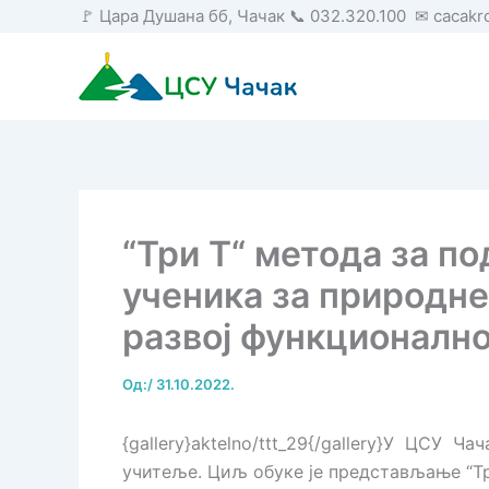
Пређи
🚩 Цара Душана бб, Чачак 📞 032.320.100 ✉ cacak
на
садржај
“Три Т“ метода за 
ученика за природне
развој функционалн
Од:
/
31.10.2022.
{gallery}aktelno/ttt_29{/gallery}У ЦСУ Ч
учитеље. Циљ обуке је представљање “Тр