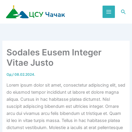
Пређи
на
Пре
садржај
Sodales Eusem Integer
Vitae Justo
Од:
/
08.02.2024.
Lorem ipsum dolor sit amet, consectetur adipiscing elit, sed
do eiusmod tempor incididunt ut labore et dolore magna
aliqua. Cursus in hac habitasse platea dictumst. Nisl
suscipit adipiscing bibendum est ultricies integer. Ornare
arcu dui vivamus arcu felis bibendum ut tristique et. Quam
id leo in vitae turpis massa. Tellus in hac habitasse platea
dictumst vestibulum. Molestie a iaculis at erat pellentesque