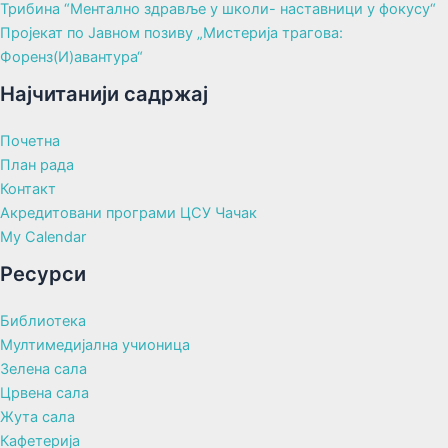
Трибина “Ментално здравље у школи- наставници у фокусу“
Пројекат по Јавном позиву „Мистерија трагова:
Форенз(И)авантура“
Најчитанији садржај
Почетна
План рада
Контакт
Акредитовани програми ЦСУ Чачак
My Calendar
Ресурси
Библиотека
Мултимедијална учионица
Зелена сала
Црвена сала
Жута сала
Кафетерија