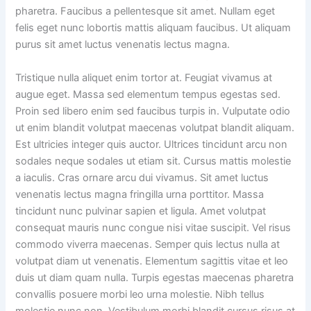
pharetra. Faucibus a pellentesque sit amet. Nullam eget
felis eget nunc lobortis mattis aliquam faucibus. Ut aliquam
purus sit amet luctus venenatis lectus magna.
Tristique nulla aliquet enim tortor at. Feugiat vivamus at
augue eget. Massa sed elementum tempus egestas sed.
Proin sed libero enim sed faucibus turpis in. Vulputate odio
ut enim blandit volutpat maecenas volutpat blandit aliquam.
Est ultricies integer quis auctor. Ultrices tincidunt arcu non
sodales neque sodales ut etiam sit. Cursus mattis molestie
a iaculis. Cras ornare arcu dui vivamus. Sit amet luctus
venenatis lectus magna fringilla urna porttitor. Massa
tincidunt nunc pulvinar sapien et ligula. Amet volutpat
consequat mauris nunc congue nisi vitae suscipit. Vel risus
commodo viverra maecenas. Semper quis lectus nulla at
volutpat diam ut venenatis. Elementum sagittis vitae et leo
duis ut diam quam nulla. Turpis egestas maecenas pharetra
convallis posuere morbi leo urna molestie. Nibh tellus
molestie nunc non. Vestibulum morbi blandit cursus risus at