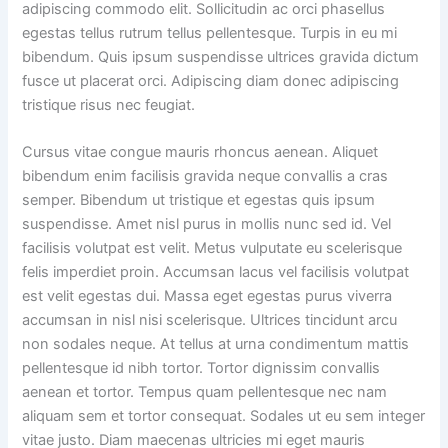
adipiscing commodo elit. Sollicitudin ac orci phasellus
egestas tellus rutrum tellus pellentesque. Turpis in eu mi
bibendum. Quis ipsum suspendisse ultrices gravida dictum
fusce ut placerat orci. Adipiscing diam donec adipiscing
tristique risus nec feugiat.
Cursus vitae congue mauris rhoncus aenean. Aliquet
bibendum enim facilisis gravida neque convallis a cras
semper. Bibendum ut tristique et egestas quis ipsum
suspendisse. Amet nisl purus in mollis nunc sed id. Vel
facilisis volutpat est velit. Metus vulputate eu scelerisque
felis imperdiet proin. Accumsan lacus vel facilisis volutpat
est velit egestas dui. Massa eget egestas purus viverra
accumsan in nisl nisi scelerisque. Ultrices tincidunt arcu
non sodales neque. At tellus at urna condimentum mattis
pellentesque id nibh tortor. Tortor dignissim convallis
aenean et tortor. Tempus quam pellentesque nec nam
aliquam sem et tortor consequat. Sodales ut eu sem integer
vitae justo. Diam maecenas ultricies mi eget mauris