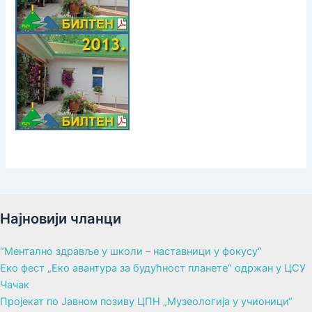
Најновији чланци
“Ментално здравље у школи – наставници у фокусу“
Еко фест „Еко авантура за будућност планете“ одржан у ЦСУ
Чачак
Пројекат по Јавном позиву ЦПН „Музеологија у учионици“