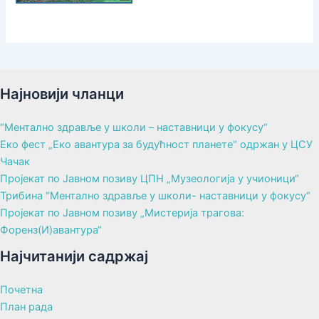
Најновији чланци
“Ментално здравље у школи – наставници у фокусу“
Еко фест „Еко авантура за будућност планете“ одржан у ЦСУ
Чачак
Пројекат по Јавном позиву ЦПН „Музеологија у учионици“
Трибина “Ментално здравље у школи- наставници у фокусу“
Пројекат по Јавном позиву „Мистерија трагова:
Форенз(И)авантура“
Најчитанији садржај
Почетна
План рада