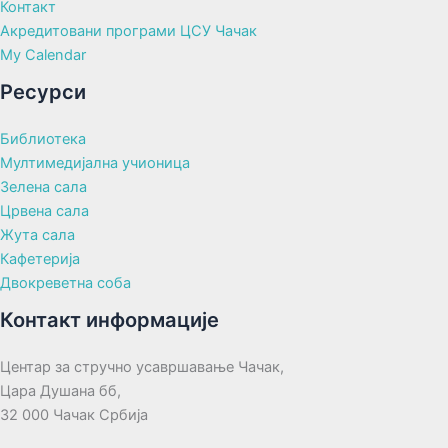
Контакт
Акредитовани програми ЦСУ Чачак
My Calendar
Ресурси
Библиотека
Мултимедијална учионица
Зелена сала
Црвена сала
Жута сала
Кафетерија
Двокреветна соба
Контакт информације
Центар за стручно усавршавање Чачак,
Цара Душана бб,
32 000 Чачак Србија