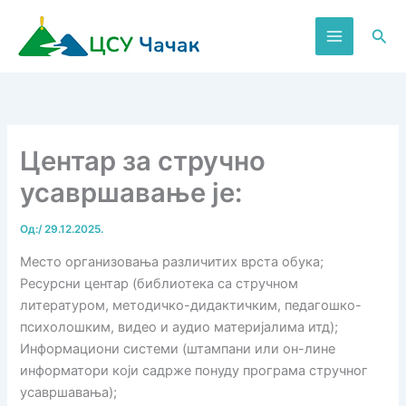
Пређи
на
Пре
садржај
Центар за стручно
усавршавање је:
Од:
/
29.12.2025.
Место организовања различитих врста обука;
Ресурсни центар (библиотека са стручном
литературом, методичко-дидактичким, педагошко-
психолошким, видео и аудио материјалима итд);
Информациони системи (штампани или он-лине
информатори који садрже понуду програма стручног
усавршавања);