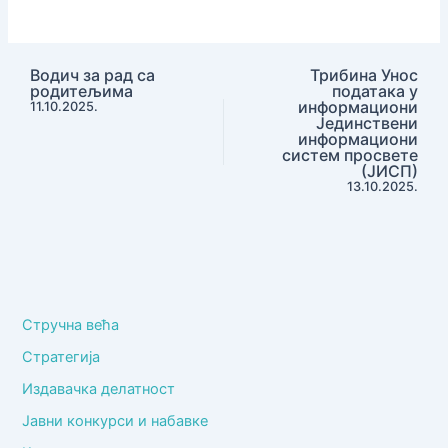
усавршавање
Чачак
Водич за рад са
Трибина Унос
родитељима
података у
информациони
11.10.2025.
Јединствени
информациони
систем просвете
(ЈИСП)
13.10.2025.
Стручна већа
Стратегија
Издавачка делатност
Јавни конкурси и набавке