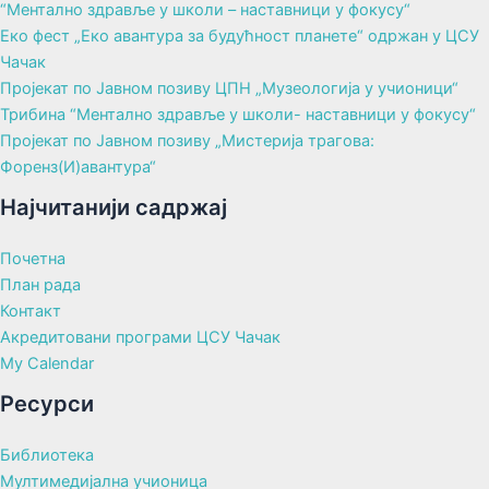
“Ментално здравље у школи – наставници у фокусу“
Еко фест „Еко авантура за будућност планете“ одржан у ЦСУ
Чачак
Пројекат по Јавном позиву ЦПН „Музеологија у учионици“
Трибина “Ментално здравље у школи- наставници у фокусу“
Пројекат по Јавном позиву „Мистерија трагова:
Форенз(И)авантура“
Најчитанији садржај
Почетна
План рада
Контакт
Акредитовани програми ЦСУ Чачак
My Calendar
Ресурси
Библиотека
Мултимедијална учионица