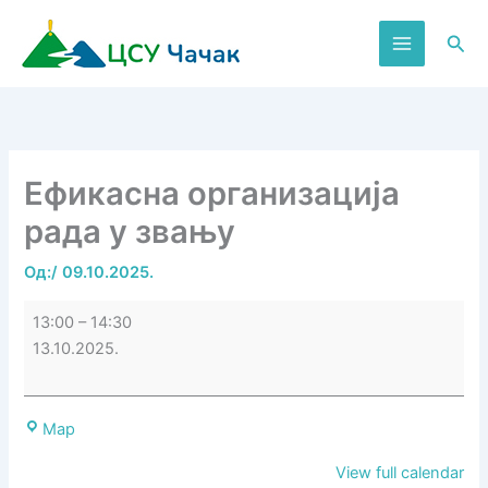
Пређи
на
Пре
садржај
Ефикасна организација
рада у звању
Од:
/
09.10.2025.
Ефикасна
13:00
–
14:30
организација
13.10.2025.
рада
у
звању
Центар
Map
за
View full calendar
стручно