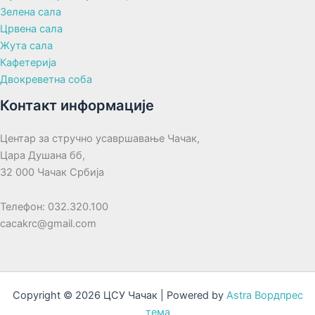
Зелена сала
Црвена сала
Жута сала
Кафетерија
Двокреветна соба
Контакт информације
Центар за стручно усавршавање Чачак,
Цара Душана бб,
32 000 Чачак Србија
Телефон: 032.320.100
cacakrc@gmail.com
Copyright © 2026 ЦСУ Чачак | Powered by
Astra Вордпрес
тема