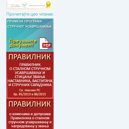
Прочитајте цео чланак