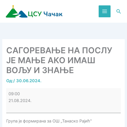
Пређи
на
Пре
садржај
САГОРЕВАЊЕ НА ПОСЛУ
ЈЕ МАЊЕ АКО ИМАШ
ВОЉУ И ЗНАЊЕ
Од:
/
30.06.2024.
САГОРЕВАЊЕ
09:00
НА
21.08.2024.
ПОСЛУ
ЈЕ
МАЊЕ
Група је формирана за ОШ „Танаско Рајић"
АКО