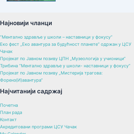
Најновији чланци
“Ментално здравље у школи – наставници у фокусу“
Еко фест „Еко авантура за будућност планете“ одржан у ЦСУ
Чачак
Пројекат по Јавном позиву ЦПН „Музеологија у учионици“
Трибина “Ментално здравље у школи- наставници у фокусу“
Пројекат по Јавном позиву „Мистерија трагова:
Форенз(И)авантура“
Најчитанији садржај
Почетна
План рада
Контакт
Акредитовани програми ЦСУ Чачак
My Calendar