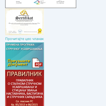
а
Прочитајте цео чланак