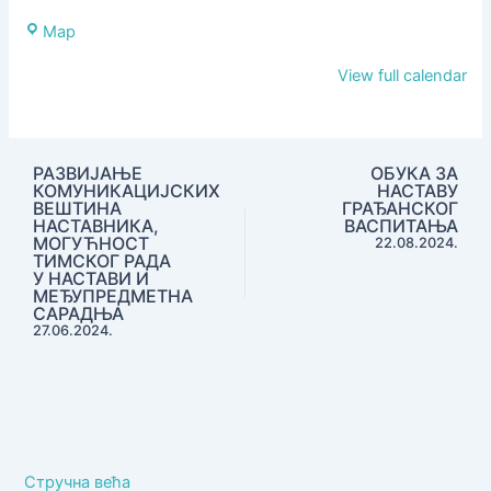
ИМАШ
Центар
Map
ВОЉУ
за
И
View full calendar
стручно
ЗНАЊЕ
усавршавање
Чачак
РАЗВИЈАЊЕ
ОБУКА ЗА
КОМУНИКАЦИЈСКИХ
НАСТАВУ
ВЕШТИНА
ГРАЂАНСКОГ
НАСТАВНИКА,
ВАСПИТАЊА
МОГУЋНОСТ
22.08.2024.
ТИМСКОГ РАДА
У НАСТАВИ И
МЕЂУПРЕДМЕТНА
САРАДЊА
27.06.2024.
Стручна већа