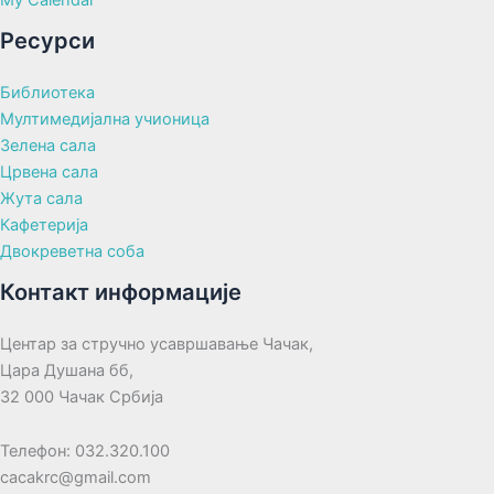
Ресурси
Библиотека
Мултимедијална учионица
Зелена сала
Црвена сала
Жута сала
Кафетерија
Двокреветна соба
Контакт информације
Центар за стручно усавршавање Чачак,
Цара Душана бб,
32 000 Чачак Србија
Телефон: 032.320.100
cacakrc@gmail.com