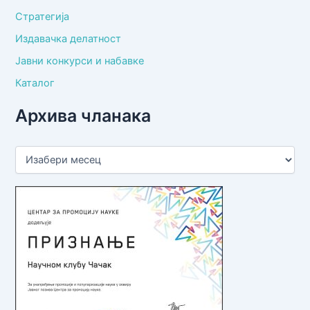
Стратегија
Издавачка делатност
Јавни конкурси и набавке
Каталог
Архива чланака
А
р
х
и
в
а
ч
л
а
н
а
к