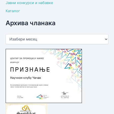
Јавни конкурси и набавке
Каталог
Архива чланака
А
р
х
и
в
а
ч
л
а
н
а
к
а