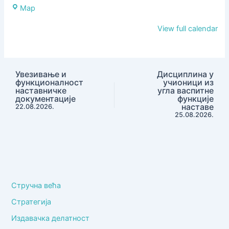
документације
ОШ"
Map
Вук
View full calendar
Стефановић
Караџић",
Крагујевац
Увезивање и
Дисциплина у
функционалност
учионици из
наставничке
угла васпитне
документације
функције
наставе
22.08.2026.
25.08.2026.
Стручна већа
Стратегија
Издавачка делатност