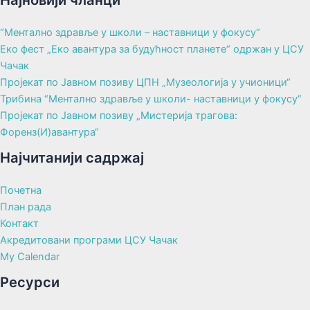
“Ментално здравље у школи – наставници у фокусу“
Еко фест „Еко авантура за будућност планете“ одржан у ЦСУ
Чачак
Пројекат по Јавном позиву ЦПН „Музеологија у учионици“
Трибина “Ментално здравље у школи- наставници у фокусу“
Пројекат по Јавном позиву „Мистерија трагова:
Форенз(И)авантура“
Најчитанији садржај
Почетна
План рада
Контакт
Акредитовани програми ЦСУ Чачак
My Calendar
Ресурси