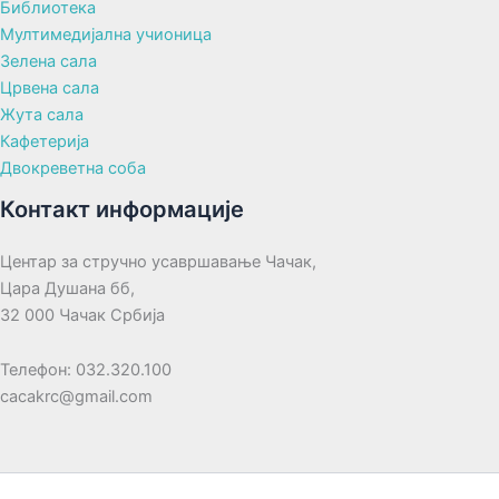
Библиотека
Мултимедијална учионица
Зелена сала
Црвена сала
Жута сала
Кафетерија
Двокреветна соба
Контакт информације
Центар за стручно усавршавање Чачак,
Цара Душана бб,
32 000 Чачак Србија
Телефон: 032.320.100
cacakrc@gmail.com