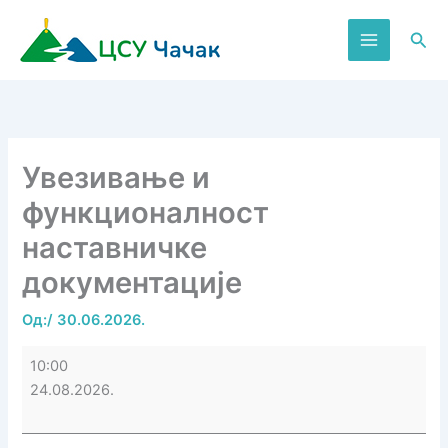
Пређи
на
Пре
садржај
Увезивање и
функционалност
наставничке
документације
Од:
/
30.06.2026.
Увезивање
10:00
и
24.08.2026.
функционалност
наставничке