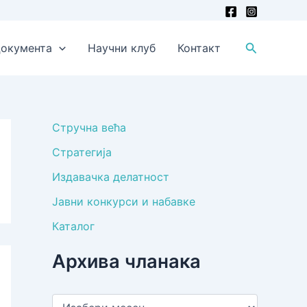
Претрага
окумента
Научни клуб
Контакт
Стручна већа
Стратегија
Издавачка делатност
Јавни конкурси и набавке
Каталог
Архива чланака
А