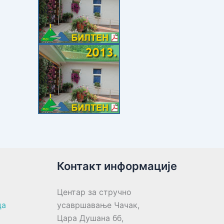
Контакт информације
Центар за стручно
ца
усавршавање Чачак,
Цара Душана бб,