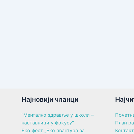
Најновији чланци
Најчи
“Ментално здравље у школи –
Почетн
наставници у фокусу“
План р
Еко фест „Еко авантура за
Контакт