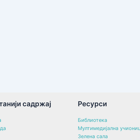
танији садржај
Ресурси
а
Библиотека
ада
Мултимедијална учиони
Зелена сала