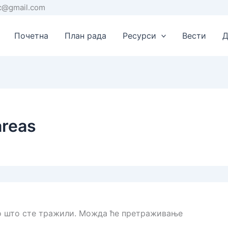
rc@gmail.com
Почетна
План рада
Ресурси
Вести
Д
areas
о што сте тражили. Можда ће претраживање