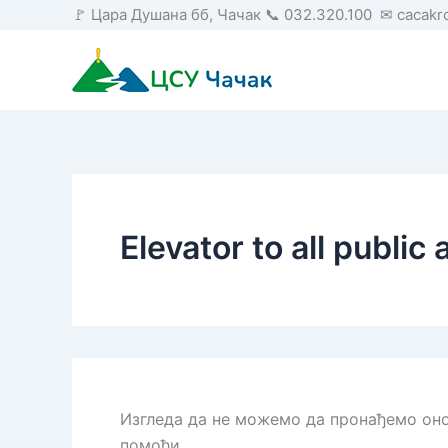
Пређи
🚩 Цара Душана бб, Чачак 📞 032.320.100 ✉ cacak
на
садржај
Elevator to all public 
Изгледа да не можемо да пронађемо он
помоћи.