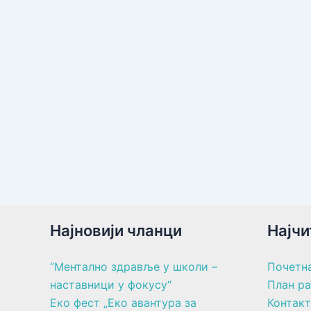
Најновији чланци
Најчи
“Ментално здравље у школи –
Почетн
наставници у фокусу“
План р
Еко фест „Еко авантура за
Контакт