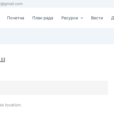
rc@gmail.com
Почетна
План рада
Ресурси
Вести
Д
иш
is location.