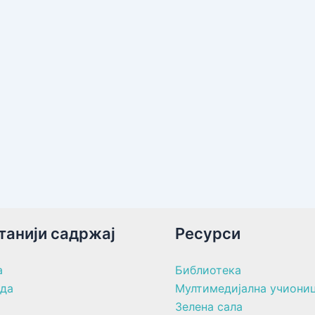
танији садржај
Ресурси
а
Библиотека
ада
Мултимедијална учиони
Зелена сала