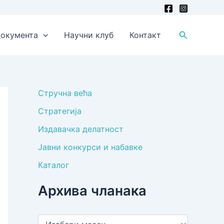
Претрага
окумента
Научни клуб
Контакт
Стручна већа
Стратегија
Издавачка делатност
Јавни конкурси и набавке
Каталог
Архива чланака
А