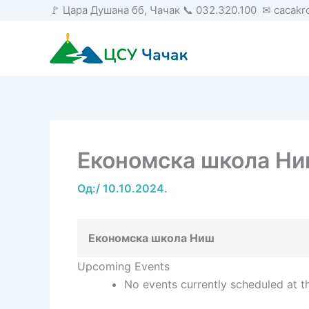
Пређи
🚩 Цара Душана бб, Чачак 📞 032.320.100 ✉ cacak
на
садржај
Економска школа Н
Од:
/
10.10.2024.
Економска школа Ниш
Upcoming Events
No events currently scheduled at th