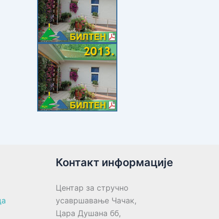
Контакт информације
Центар за стручно
ца
усавршавање Чачак,
Цара Душана бб,