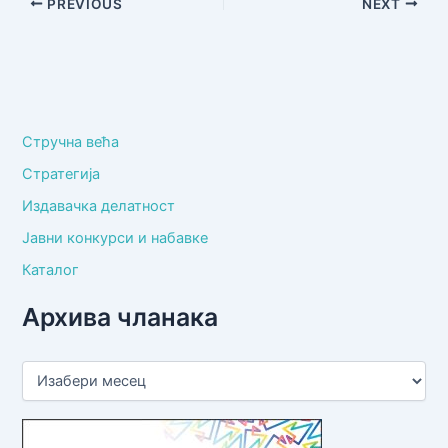
PREVIOUS
NEXT
Стручна већа
Стратегија
Издавачка делатност
Јавни конкурси и набавке
Каталог
Архива чланака
А
р
х
и