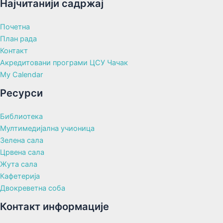
Најчитанији садржај
Почетна
План рада
Контакт
Акредитовани програми ЦСУ Чачак
My Calendar
Ресурси
Библиотека
Мултимедијална учионица
Зелена сала
Црвена сала
Жута сала
Кафетерија
Двокреветна соба
Контакт информације