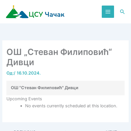
Пређи
на
Пре
садржај
ОШ „Стеван Филиповић“
Дивци
Од:
/
16.10.2024.
ОШ "Стеван Филиповић" Дивци
Upcoming Events
No events currently scheduled at this location.