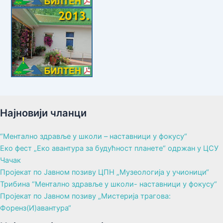
Најновији чланци
“Ментално здравље у школи – наставници у фокусу“
Еко фест „Еко авантура за будућност планете“ одржан у ЦСУ
Чачак
Пројекат по Јавном позиву ЦПН „Музеологија у учионици“
Трибина “Ментално здравље у школи- наставници у фокусу“
Пројекат по Јавном позиву „Мистерија трагова:
Форенз(И)авантура“