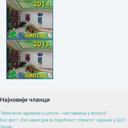
Најновији чланци
“Ментално здравље у школи – наставници у фокусу“
Еко фест „Еко авантура за будућност планете“ одржан у ЦСУ
Чачак