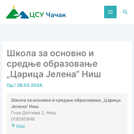
Пређи
на
Пре
садржај
Школа за основно и
средње образовање
„Царица Јелена“ Ниш
Од:
/
28.03.2024.
Школа за основно и средње образовање „Царица
Јелена“ Ниш
Гоце Делчева 2, Ниш
018560848
Школа
Map
за