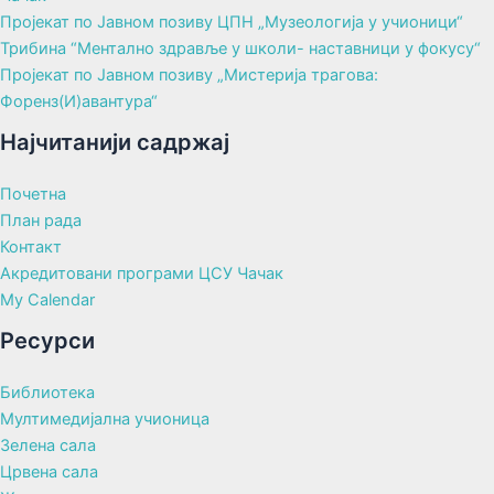
Пројекат по Јавном позиву ЦПН „Музеологија у учионици“
Трибина “Ментално здравље у школи- наставници у фокусу“
Пројекат по Јавном позиву „Мистерија трагова:
Форенз(И)авантура“
Најчитанији садржај
Почетна
План рада
Контакт
Акредитовани програми ЦСУ Чачак
My Calendar
Ресурси
Библиотека
Мултимедијална учионица
Зелена сала
Црвена сала