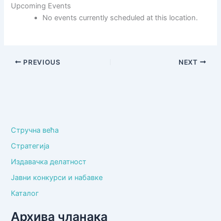
Upcoming Events
основно
и
No events currently scheduled at this location.
средње
образовање
„Царица
Јелена“
PREVIOUS
NEXT
Ниш
Стручна већа
Стратегија
Издавачка делатност
Јавни конкурси и набавке
Каталог
Архива чланака