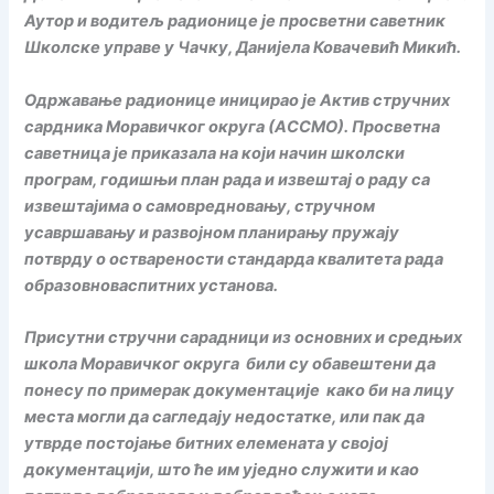
Аутор и водитељ радионице је просветни саветник
Школске управе у Чачку, Данијела Ковачевић Микић.
Одржавање радионице иницирао је Актив стручних
сардника Моравичког округа (АССМО). Просветна
саветница је приказала на који начин школски
програм, годишњи план рада и извештај о раду са
извештајима о самовредновању, стручном
усавршавању и развојном планирању пружају
потврду о остварености стандарда квалитета рада
образовноваспитних установа.
Присутни стручни сарадници из основних и средњих
школа Моравичког округа били су обавештени да
понесу по примерак документације како би на лицу
места могли да сагледају недостатке, или пак да
утврде постојање битних елемената у својој
документацији, што ће им уједно служити и као