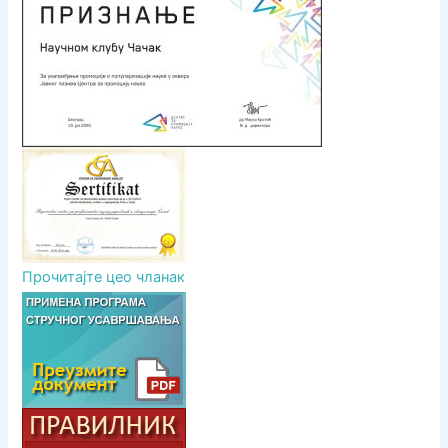
н
а
к
а
Прочитајте цео чланак