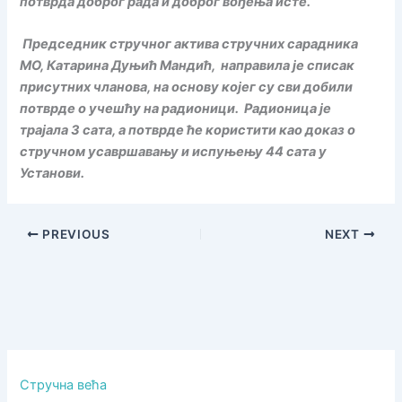
потврда доброг рада и доброг вођења исте.
Председник стручног актива стручних сарадника
МО, Катарина Дуњић Мандић, направила је списак
присутних чланова, на основу којег су сви добили
потврде о учешћу на радионици. Радионица је
трајала 3 сата, а потврде ће користити као доказ о
стручном усавршавању и испуњењу 44 сата у
Установи.
PREVIOUS
NEXT
Стручна већа