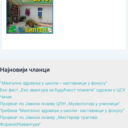
Најновији чланци
“Ментално здравље у школи – наставници у фокусу“
Еко фест „Еко авантура за будућност планете“ одржан у ЦСУ
Чачак
Пројекат по Јавном позиву ЦПН „Музеологија у учионици“
Трибина “Ментално здравље у школи- наставници у фокусу“
Пројекат по Јавном позиву „Мистерија трагова:
Форенз(И)авантура“