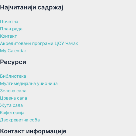
Најчитанији садржај
Почетна
План рада
Контакт
Акредитовани програми ЦСУ Чачак
My Calendar
Ресурси
Библиотека
Мултимедијална учионица
Зелена сала
Црвена сала
Жута сала
Кафетерија
Двокреветна соба
Контакт информације