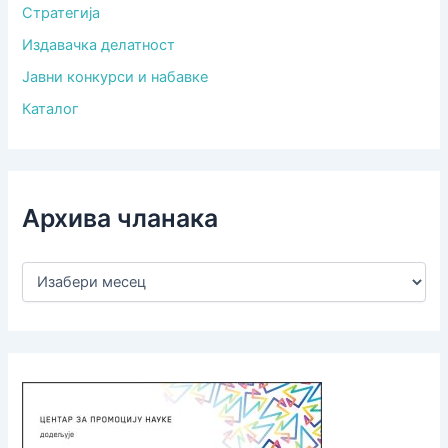
Стратегија
Издавачка делатност
Јавни конкурси и набавке
Каталог
Архива чланака
А
р
х
и
в
а
ч
л
а