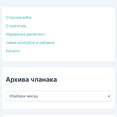
Стручна већа
Стратегија
Издавачка делатност
Јавни конкурси и набавке
Каталог
Архива чланака
А
р
х
и
в