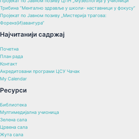
Пројекат по Јавном позиву ЦПН „Музеологија у учионици“
Трибина “Ментално здравље у школи- наставници у фокусу“
Пројекат по Јавном позиву „Мистерија трагова:
Форенз(И)авантура“
Најчитанији садржај
Почетна
План рада
Контакт
Акредитовани програми ЦСУ Чачак
My Calendar
Ресурси
Библиотека
Мултимедијална учионица
Зелена сала
Црвена сала
Жута сала