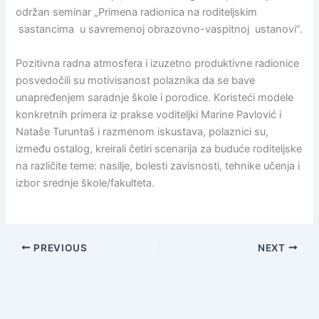
održan seminar „Primena radionica na roditeljskim
sastancima u savremenoj obrazovno-vaspitnoj ustanovi“.
Pozitivna radna atmosfera i izuzetno produktivne radionice
posvedočili su motivisanost polaznika da se bave
unapređenjem saradnje škole i porodice. Koristeći modele
konkretnih primera iz prakse voditeljki Marine Pavlović i
Nataše Turuntaš i razmenom iskustava, polaznici su,
između ostalog, kreirali četiri scenarija za buduće roditeljske
na različite teme: nasilje, bolesti zavisnosti, tehnike učenja i
izbor srednje škole/fakulteta.
PREVIOUS
NEXT