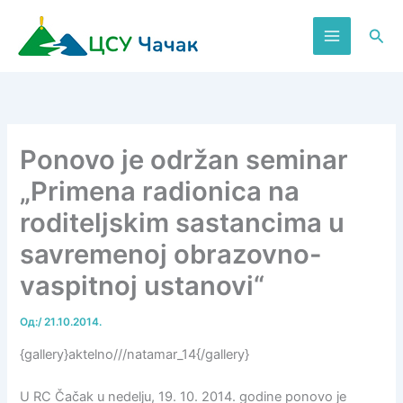
Пређи
на
Пре
садржај
Ponovo je održan seminar
„Primena radionica na
roditeljskim sastancima u
savremenoj obrazovno-
vaspitnoj ustanovi“
Од:
/
21.10.2014.
{gallery}aktelno///natamar_14{/gallery}
U RC Čačak u nedelju, 19. 10. 2014. godine ponovo je