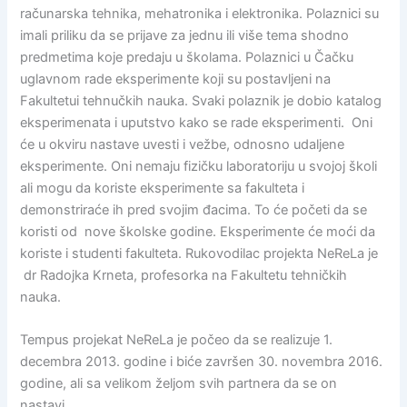
računarska tehnika, mehatronika i elektronika. Polaznici su
imali priliku da se prijave za jednu ili više tema shodno
predmetima koje predaju u školama. Polaznici u Čačku
uglavnom rade eksperimente koji su postavljeni na
Fakultetui tehnučkih nauka. Svaki polaznik je dobio katalog
eksperimenata i uputstvo kako se rade eksperimenti. Oni
će u okviru nastave uvesti i vežbe, odnosno udaljene
eksperimente. Oni nemaju fizičku laboratoriju u svojoj školi
ali mogu da koriste eksperimente sa fakulteta i
demonstriraće ih pred svojim đacima. To će početi da se
koristi od nove školske godine. Eksperimente će moći da
koriste i studenti fakulteta. Rukovodilac projekta NeReLa je
dr Radojka Krneta, profesorka na Fakultetu tehničkih
nauka.
Tempus projekat NeReLa je počeo da se realizuje 1.
decembra 2013. godine i biće završen 30. novembra 2016.
godine, ali sa velikom željom svih partnera da se on
nastavi.