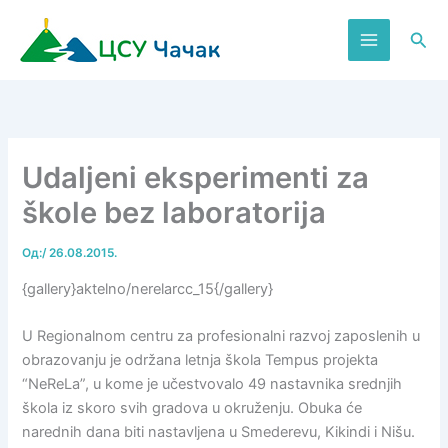
Пређи
на
Пре
садржај
Udaljeni eksperimenti za
škole bez laboratorija
Од:
/
26.08.2015.
{gallery}aktelno/nerelarcc_15{/gallery}
U Regionalnom centru za profesionalni razvoj zaposlenih u
obrazovanju je održana letnja škola Tempus projekta
“NeReLa”, u kome je učestvovalo 49 nastavnika srednjih
škola iz skoro svih gradova u okruženju. Obuka će
narednih dana biti nastavljena u Smederevu, Kikindi i Nišu.