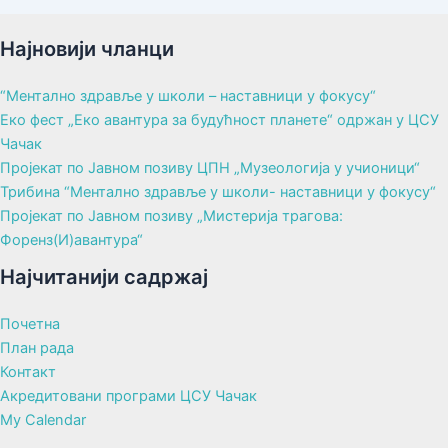
Најновији чланци
“Ментално здравље у школи – наставници у фокусу“
Еко фест „Еко авантура за будућност планете“ одржан у ЦСУ
Чачак
Пројекат по Јавном позиву ЦПН „Музеологија у учионици“
Трибина “Ментално здравље у школи- наставници у фокусу“
Пројекат по Јавном позиву „Мистерија трагова:
Форенз(И)авантура“
Најчитанији садржај
Почетна
План рада
Контакт
Акредитовани програми ЦСУ Чачак
My Calendar