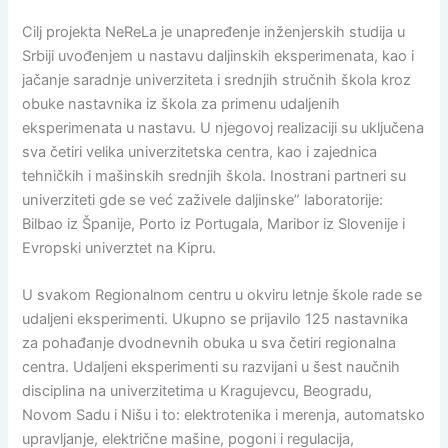
Cilj projekta NeReLa je unapređenje inženjerskih studija u
Srbiji uvođenjem u nastavu daljinskih eksperimenata, kao i
jačanje saradnje univerziteta i srednjih stručnih škola kroz
obuke nastavnika iz škola za primenu udaljenih
eksperimenata u nastavu. U njegovoj realizaciji su uključena
sva četiri velika univerzitetska centra, kao i zajednica
tehničkih i mašinskih srednjih škola. Inostrani partneri su
univerziteti gde se već zaživele daljinske” laboratorije:
Bilbao iz Španije, Porto iz Portugala, Maribor iz Slovenije i
Evropski univerztet na Kipru.
U svakom Regionalnom centru u okviru letnje škole rade se
udaljeni eksperimenti. Ukupno se prijavilo 125 nastavnika
za pohađanje dvodnevnih obuka u sva četiri regionalna
centra. Udaljeni eksperimenti su razvijani u šest naučnih
disciplina na univerzitetima u Kragujevcu, Beogradu,
Novom Sadu i Nišu i to: elektrotenika i merenja, automatsko
upravljanje, električne mašine, pogoni i regulacija,