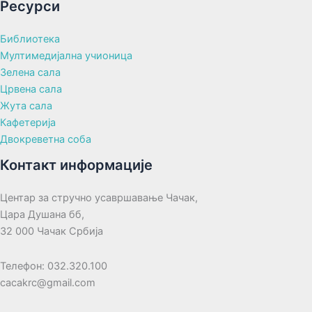
Ресурси
Библиотека
Мултимедијална учионица
Зелена сала
Црвена сала
Жута сала
Кафетерија
Двокреветна соба
Контакт информације
Центар за стручно усавршавање Чачак,
Цара Душана бб,
32 000 Чачак Србија
Телефон: 032.320.100
cacakrc@gmail.com