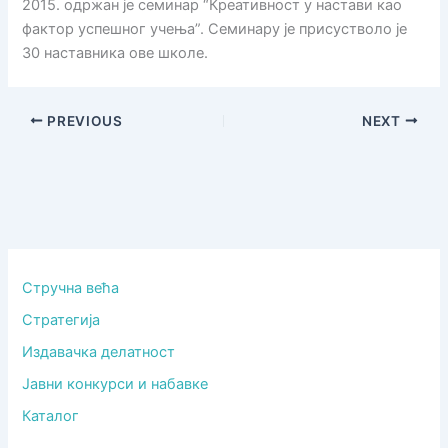
2015. одржан је семинар “Креативност у настави као
фактор успешног учења”. Семинару је присустволо је
30 наставника ове школе.
PREVIOUS
NEXT
Стручна већа
Стратегија
Издавачка делатност
Јавни конкурси и набавке
Каталог