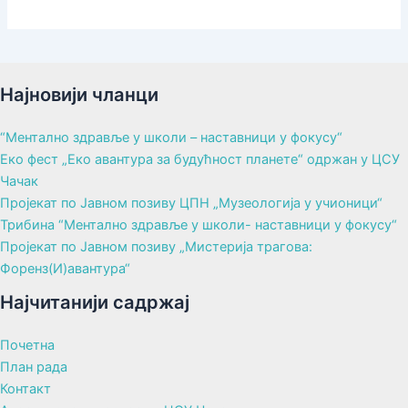
Најновији чланци
“Ментално здравље у школи – наставници у фокусу“
Еко фест „Еко авантура за будућност планете“ одржан у ЦСУ
Чачак
Пројекат по Јавном позиву ЦПН „Музеологија у учионици“
Трибина “Ментално здравље у школи- наставници у фокусу“
Пројекат по Јавном позиву „Мистерија трагова:
Форенз(И)авантура“
Најчитанији садржај
Почетна
План рада
Контакт