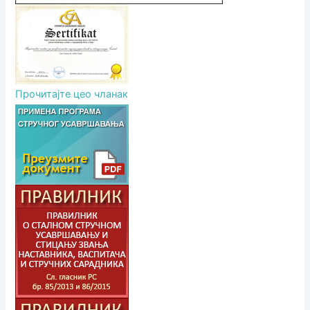
Прочитајте цео чланак