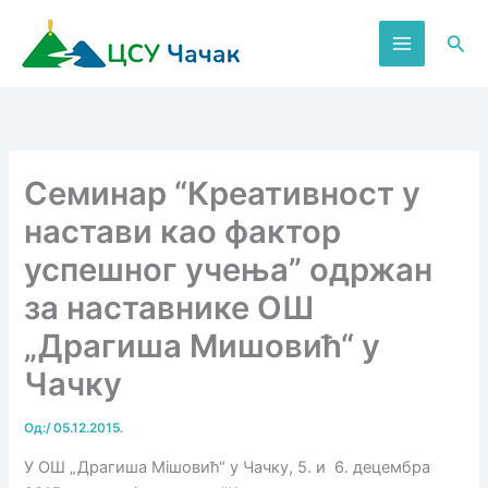
Пређи
на
Пре
садржај
Семинар “Креативност у
настави као фактор
успешног учења” одржан
за наставнике ОШ
„Драгиша Мишовић“ у
Чачку
Од:
/
05.12.2015.
У ОШ „Драгиша Мiшовић“ у Чачку, 5. и 6. децембра