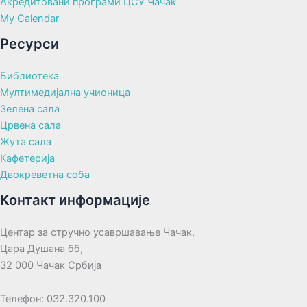
Акредитовани програми ЦСУ Чачак
My Calendar
Ресурси
Библиотека
Мултимедијална учионица
Зелена сала
Црвена сала
Жута сала
Кафетерија
Двокреветна соба
Контакт информације
Центар за стручно усавршавање Чачак,
Цара Душана бб,
32 000 Чачак Србија
Телефон: 032.320.100