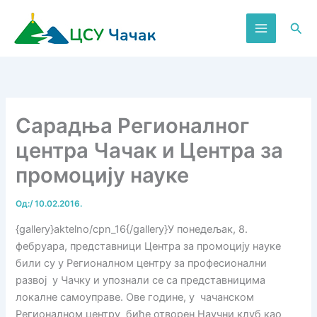
Пређи
на
Пре
садржај
Сарадња Регионалног
центра Чачак и Центра за
промоцију науке
Од:
/
10.02.2016.
{gallery}aktelno/cpn_16{/gallery}У понедељак, 8.
фебруара, представници Центра за промоцију науке
били су у Регионалном центру за професионални
развој у Чачку и упознали се са представницима
локалне самоуправе. Ове године, у чачанском
Регионалном центру биће отворен Научни клуб као