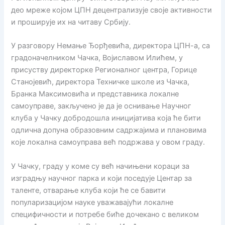
део мреже којом ЦПН децентрализује своје активности
и проширује их на читаву Србију.
У разговору Немање Ђорђевића, директора ЦПН-а, са
градоначелником Чачка, Војиславом Илићем, у
присуству директорке Регионалног центра, Горице
Станојевић, директора Техничке школе из Чачка,
Бранка Максимовића и представника локалне
самоуправе, закључено је да је оснивање Научног
клуба у Чачку добродошла иницијатива која ће бити
одлична допуна образовним садржајима и плановима
које локална самоуправа већ подржава у овом граду.
У Чачку, граду у коме су већ начињени кораци за
изградњу научног парка и који поседује Центар за
таленте, отварање клуба који ће се бавити
популаризацијом науке уважавајући локалне
специфичности и потребе биће дочекано с великом