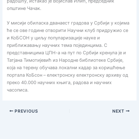
радошћу, истакао је Војислав Илић, председник
општине Чачак.
У мисији обиласка дванаест градова у Србији у којима
ће се ове године отворити Научни клуб придружио се
и КоБСОН у циљу популаризације науке и
приближавању научних тема појединцима. С
представницима ЦПН-а на пут по Србији кренула је и
Татјана Тимотијевић из Народне библиотеке Србије,
која на терену обучава локални кадар за коришћење
портала КоБсон – електронску електронску архиву од
преко 40.000 научних књига, радова и научних
часописа.
PREVIOUS
NEXT