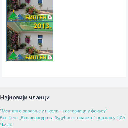
Најновији чланци
“Ментално здравље у школи – наставници у фокусу“
Еко фест „Еко авантура за будућност планете“ одржан у ЦСУ
Чачак