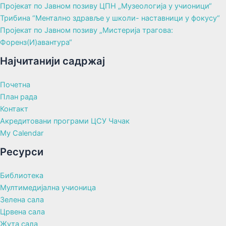
Пројекат по Јавном позиву ЦПН „Музеологија у учионици“
Трибина “Ментално здравље у школи- наставници у фокусу“
Пројекат по Јавном позиву „Мистерија трагова:
Форенз(И)авантура“
Најчитанији садржај
Почетна
План рада
Контакт
Акредитовани програми ЦСУ Чачак
My Calendar
Ресурси
Библиотека
Мултимедијална учионица
Зелена сала
Црвена сала
Жута сала