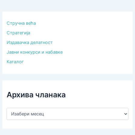
Стручна већа
Стратегија
Издавачка делатност
Јавни конкурси и набавке
Каталог
Архива чланака
А
р
х
и
в