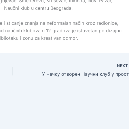
gujevac, Smederevo, Kruševac, Kikinda, Novi Pazar,
e i Naučni klub u centru Beograda.
 i sticanje znanja na neformalan način kroz radionice,
 od naučnih klubova u 12 gradova je istovetan po dizajnu
biblioteku i zonu za kreativan odmor.
NEX