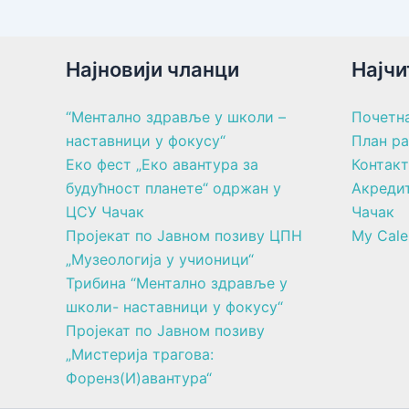
Најновији чланци
Најчи
“Ментално здравље у школи –
Почетн
наставници у фокусу“
План р
Еко фест „Еко авантура за
Контакт
будућност планете“ одржан у
Акреди
ЦСУ Чачак
Чачак
Пројекат по Јавном позиву ЦПН
My Cale
„Музеологија у учионици“
Трибина “Ментално здравље у
школи- наставници у фокусу“
Пројекат по Јавном позиву
„Мистерија трагова:
Форенз(И)авантура“