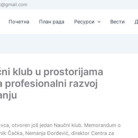
rc@gmail.com
Почетна
План рада
Ресурси
Вести
Д
i klub u prostorijama
 profesionalni razvoj
anju
kovca, otvoren još jedan Naučni klub. Memorandum o
čelnik Čačka, Nemanja Đorđević, direktor Centra za