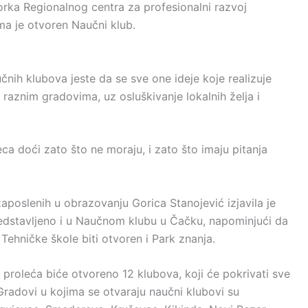
torka Regionalnog centra za profesionalni razvoj
ma je otvoren Naučni klub.
nih klubova jeste da se sve one ideje koje realizuje
raznim gradovima, uz osluškivanje lokalnih želja i
 doći zato što ne moraju, i zato što imaju pitanja
aposlenih u obrazovanju Gorica Stanojević izjavila je
redstavljeno i u Naučnom klubu u Čačku, napominjući da
ehničke škole biti otvoren i Park znanja.
roleća biće otvoreno 12 klubova, koji će pokrivati sve
Gradovi u kojima se otvaraju naučni klubovi su