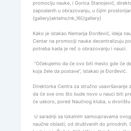
promociju nauke, i Gorica Stanojević, direk
zaposlenih u obrazovanju, u čijim prostorija
{gallery}aktelno/nk_16{/gallery}
Kako je istakao Nemanja Đorđević, ideja nauč
Centar na promociji nauke decentralizuju po 
potreba kada je reč o obrazovanju i nauci.
“Očekujemo da će ovo biti mesto gde će deca
koja žele da postave”, istakao je Đorđević.
Direktorka Centra za stručno usavršavanje z
da će sve ono što bude novo u nauci biti p
će uskoro, pored Naučnog kluba, u dvorištu T
U saradnji sa lokalnim samoupravama ovog p
naučne oblasti, od društvenih do prirodnih. 