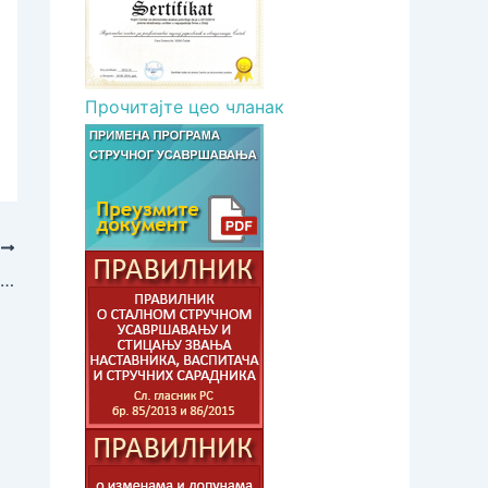
Прочитајте цео чланак
T
У Чачку отворен Научни клуб у просторијама Регионалног центра за професионални развој запослених у образовању