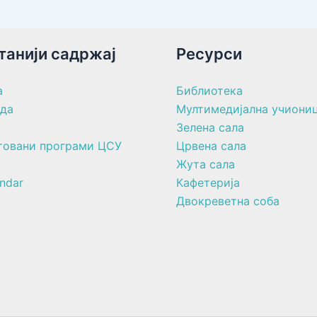
танији садржај
Ресурси
а
Библиотека
ада
Мултимедијална учиони
Зелена сала
товани програми ЦСУ
Црвена сала
Жута сала
ndar
Кафетерија
Двокреветна соба