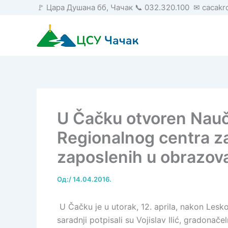
Пређи
🚩 Цара Душана бб, Чачак 📞 032.320.100 ✉ cacak
на
садржај
U Čačku otvoren Naučn
Regionalnog centra za
zaposlenih u obrazov
Од:
/
14.04.2016.
U Čačku je u utorak, 12. aprila, nakon Les
saradnji potpisali su Vojislav Ilić, gradona