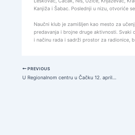
Leskovac, Čačak, Niš, Užice, Knjaževac, Kra
Kanjiža i Šabac. Poslednji u nizu, otvoriće s
Naučni klub je zamišljen kao mesto za učenje
predavanja i brojne druge aktivnosti. Svaki
i načinu rada i sadrži prostor za radionice, 
PREVIOUS
U Regionalnom centru u Čačku 12. aprila održan aktiv direktora