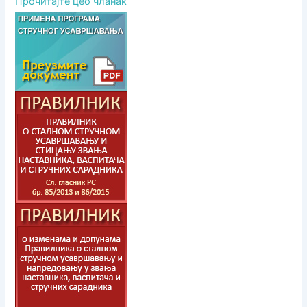
Прочитајте цео чланак