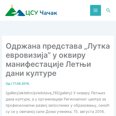
Пређи
на
Пре
садржај
Одржана представа „Лутка
евровизија“ у оквиру
манифестације Летњи
дани културе
Од:
/
17.08.2016.
{gallery}aktelno/predstava_16{/gallery} У оквиру Летњих
дана културе, а у организацији Регионалног центра за
професионални развој запослених у образовању, синоћ
су се у свечаној сали Дома ученика, 15. августа 2016.