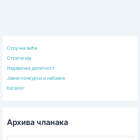
Стручна већа
Стратегија
Издавачка делатност
Јавни конкурси и набавке
Каталог
Архива чланака
А