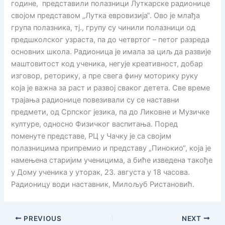
године, представили полазници Луткарске радионице
својом представом „Лутка евровизија“. Ово је млађа
група полазника, тј., групу су чинили полазници од
предшколског узраста, па до четвртог – петог разреда
основних школа. Радионица је имала за циљ да развије
маштовитост код ученика, негује креативност, добар
изговор, реторику, а пре свега фину моторику руку
која је важна за раст и развој сваког детета. Све време
трајања радионице повезивали су се наставни
предмети, од Српског језика, па до Ликовне и Музичке
културе, односно Физичког васпитања. Поред
поменуте представе, РЦ у Чачку је са својим
полазницима припремио и представу „Пинокио“, која је
намењена старијим ученицима, а биће изведена такође
у Дому ученика у уторак, 23. августа у 18 часова.
Радионицу води наставник, Милољуб Ристановић.
PREVIOUS
NEXT