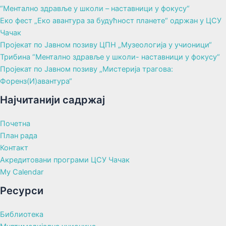
“Ментално здравље у школи – наставници у фокусу“
Еко фест „Еко авантура за будућност планете“ одржан у ЦСУ
Чачак
Пројекат по Јавном позиву ЦПН „Музеологија у учионици“
Трибина “Ментално здравље у школи- наставници у фокусу“
Пројекат по Јавном позиву „Мистерија трагова:
Форенз(И)авантура“
Најчитанији садржај
Почетна
План рада
Контакт
Акредитовани програми ЦСУ Чачак
My Calendar
Ресурси
Библиотека