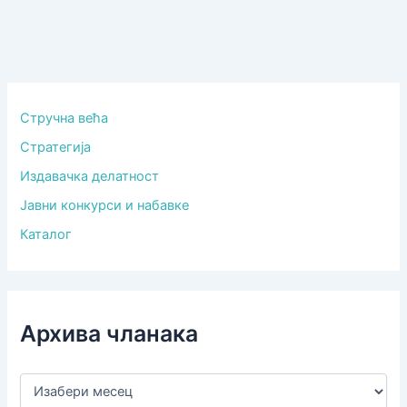
Стручна већа
Стратегија
Издавачка делатност
Јавни конкурси и набавке
Каталог
Архива чланака
А
р