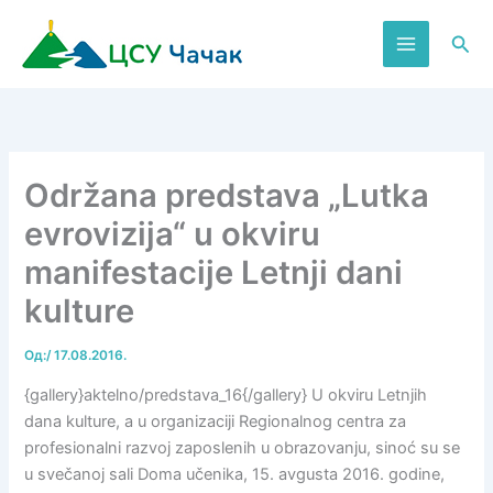
Пређи
на
Пре
садржај
Održana predstava „Lutka
evrovizija“ u okviru
manifestacije Letnji dani
kulture
Од:
/
17.08.2016.
{gallery}aktelno/predstava_16{/gallery} U okviru Letnjih
dana kulture, a u organizaciji Regionalnog centra za
profesionalni razvoj zaposlenih u obrazovanju, sinoć su se
u svečanoj sali Doma učenika, 15. avgusta 2016. godine,