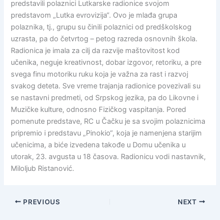
predstavili polaznici Lutkarske radionice svojom
predstavom „Lutka evrovizija“. Ovo je mlađa grupa
polaznika, tj., grupu su činili polaznici od predškolskog
uzrasta, pa do četvrtog – petog razreda osnovnih škola.
Radionica je imala za cilj da razvije maštovitost kod
učenika, neguje kreativnost, dobar izgovor, retoriku, a pre
svega finu motoriku ruku koja je važna za rast i razvoj
svakog deteta. Sve vreme trajanja radionice povezivali su
se nastavni predmeti, od Srpskog jezika, pa do Likovne i
Muzičke kulture, odnosno Fizičkog vaspitanja. Pored
pomenute predstave, RC u Čačku je sa svojim polaznicima
pripremio i predstavu „Pinokio“, koja je namenjena starijim
učenicima, a biće izvedena takođe u Domu učenika u
utorak, 23. avgusta u 18 časova. Radionicu vodi nastavnik,
Miloljub Ristanović.
PREVIOUS
NEXT