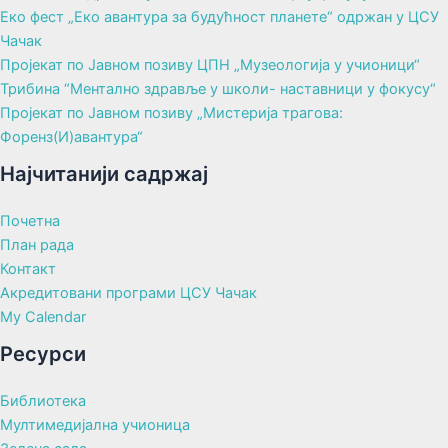
Еко фест „Еко авантура за будућност планете“ одржан у ЦСУ
Чачак
Пројекат по Јавном позиву ЦПН „Музеологија у учионици“
Трибина “Ментално здравље у школи- наставници у фокусу“
Пројекат по Јавном позиву „Мистерија трагова:
Форенз(И)авантура“
Најчитанији садржај
Почетна
План рада
Контакт
Акредитовани програми ЦСУ Чачак
My Calendar
Ресурси
Библиотека
Мултимедијална учионица