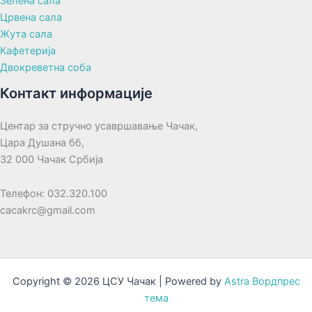
Зелена сала
Црвена сала
Жута сала
Кафетерија
Двокреветна соба
Контакт информације
Центар за стручно усавршавање Чачак,
Цара Душана бб,
32 000 Чачак Србија
Телефон: 032.320.100
cacakrc@gmail.com
Copyright © 2026 ЦСУ Чачак | Powered by
Astra Вордпрес
тема