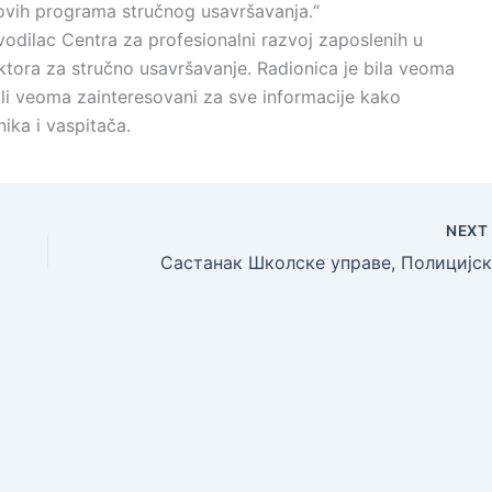
 novih programa stručnog usavršavanja.“
vodilac Centra za profesionalni razvoj zaposlenih u
ktora za stručno usavršavanje. Radionica je bila veoma
bili veoma zainteresovani za sve informacije kako
vnika i vaspitača.
NEX