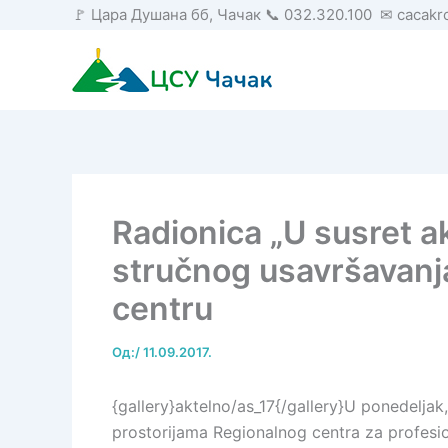
Пређи
🚩 Цара Душана бб, Чачак 📞 032.320.100 ✉ cacak
на
садржај
Radionica „U susret a
stručnog usavršavanj
centru
Од:
/
11.09.2017.
{gallery}aktelno/as_17{/gallery}U ponedeljak
prostorijama Regionalnog centra za profesi