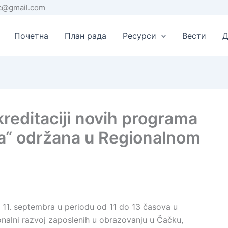
rc@gmail.com
Почетна
План рада
Ресурси
Вести
Д
kreditaciji novih programa
a“ održana u Regionalnom
, 11. septembra u periodu od 11 do 13 časova u
onalni razvoj zaposlenih u obrazovanju u Čačku,