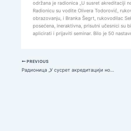
održana je radionica „U susret akreditaciji
Radionicu su vodite Olivera Todorović, ruko
obrazovanju, i Branka Šegrt, rukovodilac Se
posećena, ineraktivna, prisutni učesnici su 
aplicirati i prijaviti seminar. Bilo je 50 nasta
PREVIOUS
Радионица „У сусрет акредитацији нових програма стручног усавршавања“ одржана у Регионалном центру