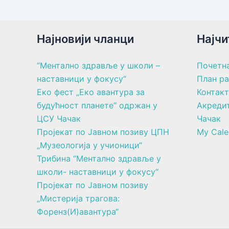
Најновији чланци
Најчи
“Ментално здравље у школи –
Почетн
наставници у фокусу“
План р
Еко фест „Еко авантура за
Контакт
будућност планете“ одржан у
Акреди
ЦСУ Чачак
Чачак
Пројекат по Јавном позиву ЦПН
My Cale
„Музеологија у учионици“
Трибина “Ментално здравље у
школи- наставници у фокусу“
Пројекат по Јавном позиву
„Мистерија трагова:
Форенз(И)авантура“