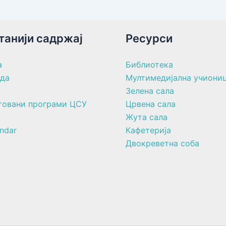
танији садржај
Ресурси
а
Библиотека
ада
Мултимедијална учиони
Зелена сала
товани програми ЦСУ
Црвена сала
Жута сала
ndar
Кафетерија
Двокреветна соба