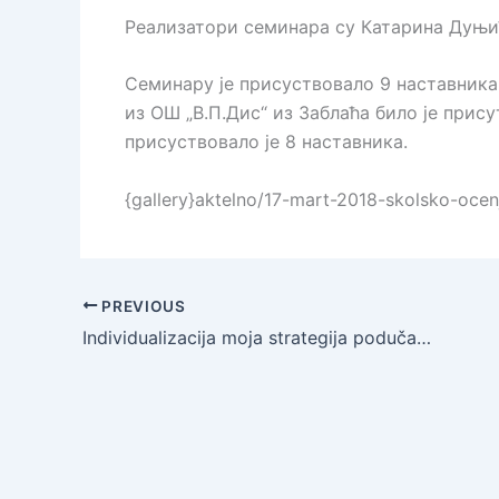
Реализатори семинара су Катарина Дуњи
Семинару је присуствовало 9 наставника
из ОШ „В.П.Дис“ из Заблаћа било је прис
присуствовало је 8 наставника.
{gallery}aktelno/17-mart-2018-skolsko-ocenj
PREVIOUS
Individualizacija moja strategija podučavanja u OŠ „Milica Pavlović“