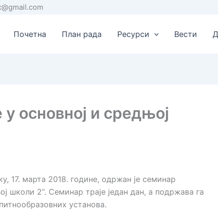
rc@gmail.com
Почетна
План рада
Ресурси
Вести
Д
у основној и средњој
у, 17. марта 2018. године, одржан је семинар
 школи 2“. Семинар траје један дан, а подржава га
питнообразовних установа.