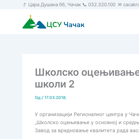
Пређи
🚩 Цара Душана бб, Чачак 📞 032.320.100 ✉ cacak
на
садржај
Школско оцењивање 
школи 2
Од:
/
17.03.2018.
У организацији Регионалног центра у Чачк
„Школско оцењивање у основној и средњој
Завод за вредновање квалитета рада вас