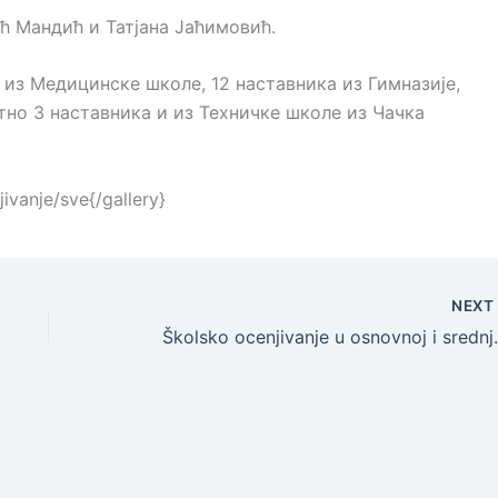
ћ Мандић и Татјана Јаћимовић.
 из Медицинске школе, 12 наставника из Гимназије,
утно 3 наставника и из Техничке школе из Чачка
ivanje/sve{/gallery}
NEX
Školsko ocenjiv