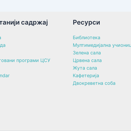
танији садржај
Ресурси
а
Библиотека
ада
Мултимедијална учиони
Зелена сала
товани програми ЦСУ
Црвена сала
Жута сала
ndar
Кафетерија
Двокреветна соба