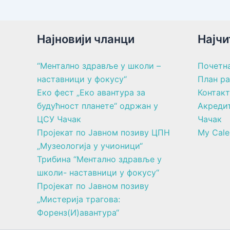
Најновији чланци
Најчи
“Ментално здравље у школи –
Почетн
наставници у фокусу“
План р
Еко фест „Еко авантура за
Контакт
будућност планете“ одржан у
Акреди
ЦСУ Чачак
Чачак
Пројекат по Јавном позиву ЦПН
My Cale
„Музеологија у учионици“
Трибина “Ментално здравље у
школи- наставници у фокусу“
Пројекат по Јавном позиву
„Мистерија трагова:
Форенз(И)авантура“