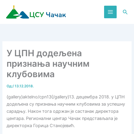
Пређи
на
Пре
садржај
У ЦПН додељена
признања научним
клубовима
Од:
/
13.12.2018.
{gallery}aktelno/cpn13{/gallery}13. децембра 2018. у ЦПН
додељена су признања научним клубовима за успешну
сарадњу. Након тога одржан је састанак директора
центара. Регионални центар Чачак представљала је
директорка Горица Станојевић.