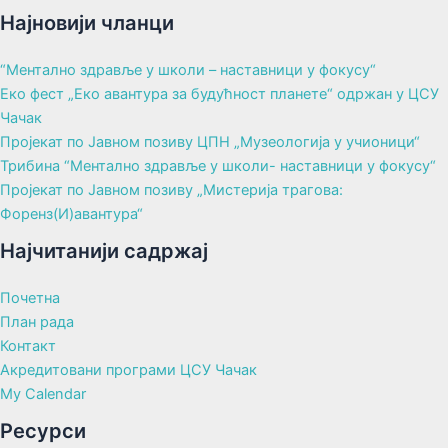
Најновији чланци
“Ментално здравље у школи – наставници у фокусу“
Еко фест „Еко авантура за будућност планете“ одржан у ЦСУ
Чачак
Пројекат по Јавном позиву ЦПН „Музеологија у учионици“
Трибина “Ментално здравље у школи- наставници у фокусу“
Пројекат по Јавном позиву „Мистерија трагова:
Форенз(И)авантура“
Најчитанији садржај
Почетна
План рада
Контакт
Акредитовани програми ЦСУ Чачак
My Calendar
Ресурси