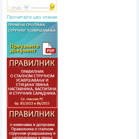
Прочитајте цео чланак