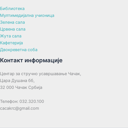
Библиотека
Мултимедијална учионица
Зелена сала
Црвена сала
Жута сала
Кафетерија
Двокреветна соба
Контакт информације
Центар за стручно усавршавање Чачак,
Цара Душана бб,
32 000 Чачак Србија
Телефон: 032.320.100
cacakrc@gmail.com