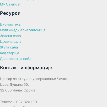
My Calendar
Ресурси
Библиотека
Мултимедијална учионица
Зелена сала
Црвена сала
Жута сала
Кафетерија
Двокреветна соба
Контакт информације
Центар за стручно усавршавање Чачак,
Цара Душана бб,
32 000 Чачак Србија
Телефон: 032.320.100