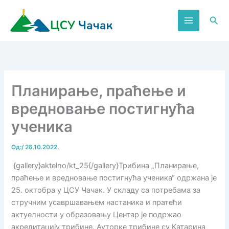
Пређи
на
Пре
садржај
Планирање, праћење и
вредновање постигнућа
ученика
Од:
/
26.10.2022.
{gallery}aktelno/kt_25{/gallery}Трибина „Планирање,
праћење и вредновање постигнућа ученика“ одржана је
25. oктобра у ЦСУ Чачак. У складу са потребама за
стручним усавршавањем настаника и пратећи
актуелности у образовању Центар је подржао
акредитацију трибине. Ауторке трибине су Катарина