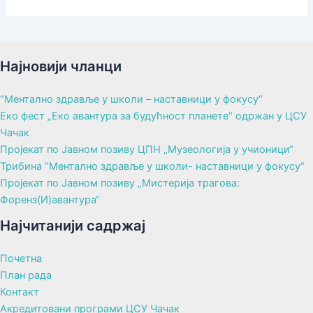
Најновији чланци
“Ментално здравље у школи – наставници у фокусу“
Еко фест „Еко авантура за будућност планете“ одржан у ЦСУ
Чачак
Пројекат по Јавном позиву ЦПН „Музеологија у учионици“
Трибина “Ментално здравље у школи- наставници у фокусу“
Пројекат по Јавном позиву „Мистерија трагова:
Форенз(И)авантура“
Најчитанији садржај
Почетна
План рада
Контакт
Акредитовани програми ЦСУ Чачак