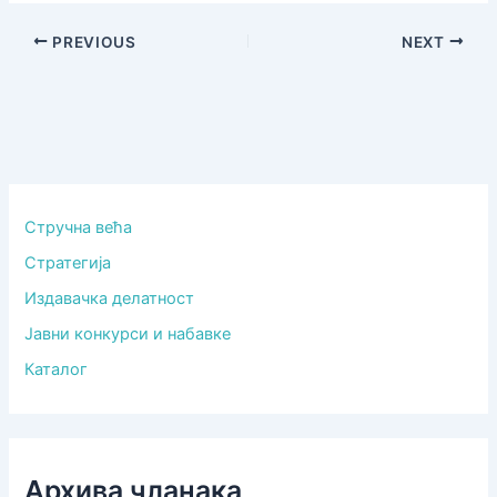
PREVIOUS
NEXT
Стручна већа
Стратегија
Издавачка делатност
Јавни конкурси и набавке
Каталог
Архива чланака