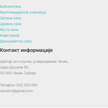
Библиотека
Мултимедијална учионица
Зелена сала
Црвена сала
Жута сала
Кафетерија
Двокреветна соба
Контакт информације
Центар за стручно усавршавање Чачак,
Цара Душана бб,
32 000 Чачак Србија
Телефон: 032.320.100
cacakrc@gmail.com