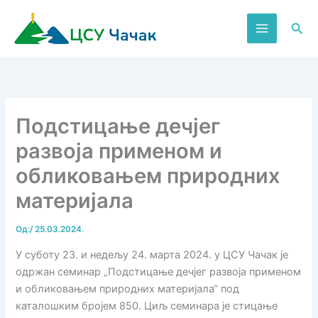
Пређи
на
Пре
садржај
Подстицање дечјег
развоја применом и
обликовањем природних
материјала
Од:
/
25.03.2024.
У суботу 23. и недељу 24. марта 2024. у ЦСУ Чачак је
одржан семинар „Подстицање дечјег развоја применом
и обликовањем природних материјала“ под
каталошким бројем 850. Циљ семинара је стицање