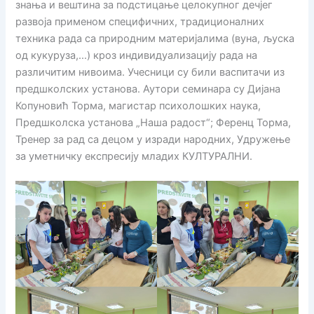
знања и вештина за подстицање целокупног дечјег
развоја применом специфичних, традиционалних
техника рада са природним материјалима (вуна, љуска
од кукуруза,…) кроз индивидуализацију рада на
различитим нивоима. Учесници су били васпитачи из
предшколских установа. Аутори семинара су Дијана
Копуновић Торма, магистар психолошких наука,
Предшколска установа „Наша радост“; Ференц Торма,
Тренер за рад са децом у изради народних, Удружење
за уметничку експресију младих КУЛТУРАЛНИ.