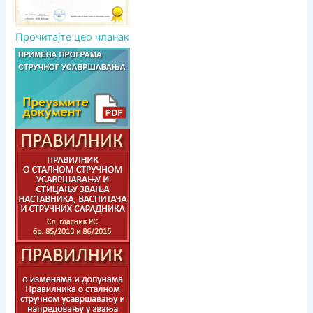
Прочитајте цео чланак