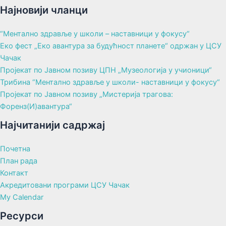
Најновији чланци
“Ментално здравље у школи – наставници у фокусу“
Еко фест „Еко авантура за будућност планете“ одржан у ЦСУ
Чачак
Пројекат по Јавном позиву ЦПН „Музеологија у учионици“
Трибина “Ментално здравље у школи- наставници у фокусу“
Пројекат по Јавном позиву „Мистерија трагова:
Форенз(И)авантура“
Најчитанији садржај
Почетна
План рада
Контакт
Акредитовани програми ЦСУ Чачак
My Calendar
Ресурси