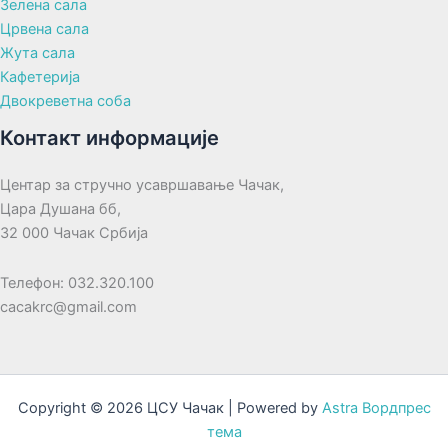
Зелена сала
Црвена сала
Жута сала
Кафетерија
Двокреветна соба
Контакт информације
Центар за стручно усавршавање Чачак,
Цара Душана бб,
32 000 Чачак Србија
Телефон: 032.320.100
cacakrc@gmail.com
Copyright © 2026 ЦСУ Чачак | Powered by
Astra Вордпрес
тема