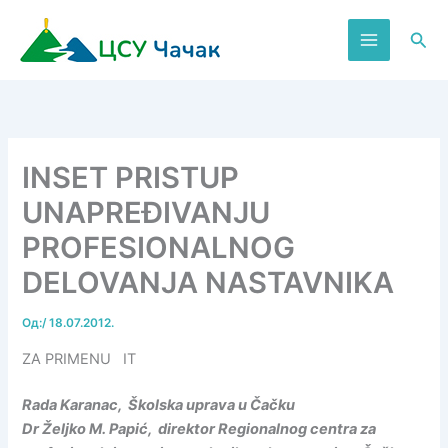
Пређи
на
Пре
садржај
INSЕT PRISTUP
UNAPRЕĐIVANJU
PROFЕSIONALNOG
DЕLOVANJA NASTAVNIKA
Од:
/
18.07.2012.
ZA PRIMЕNU IT
Rada Karanac, Školska uprava u Čačku
Dr Željko M. Papić, direktor Regionalnog centra za