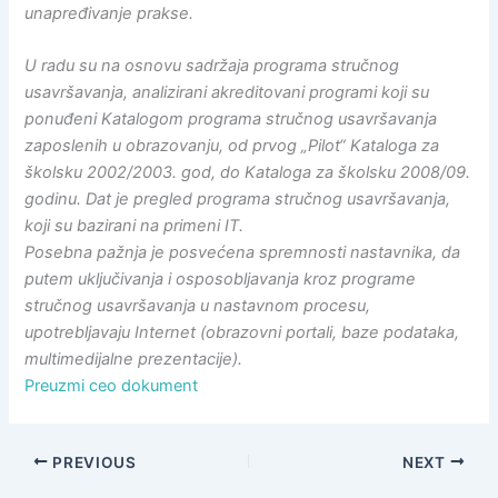
unapređivanje prakse.
U radu su na osnovu sadržaja programa stručnog
usavršavanja, analizirani akreditovani programi koji su
ponuđeni Katalogom programa stručnog usavršavanja
zaposlenih u obrazovanju, od prvog „Pilot“ Kataloga za
školsku 2002/2003. god, do Kataloga za školsku 2008/09.
godinu. Dat je pregled programa stručnog usavršavanja,
koji su bazirani na primeni IT.
Posebna pažnja je posvećena spremnosti nastavnika, da
putem uključivanja i osposobljavanja kroz programe
stručnog usavršavanja u nastavnom procesu,
upotrebljavaju Internet (obrazovni portali, baze podataka,
multimedijalne prezentacije).
Preuzmi ceo dokument
PREVIOUS
NEXT