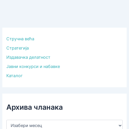
Стручна већа
Стратегија
Издавачка делатност
Јавни конкурси и набавке
Каталог
Архива чланака
А
р