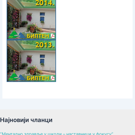
Најновији чланци
“Ментално здравље у школи – наставници у фокусу“