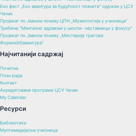
Еко фест „Еко авантура за будућност планете“ одржан у ЦСУ
Чачак
Пројекат по Јавном позиву ЦПН „Музеологија у учионици“
Трибина “Ментално здравље у школи- наставници у фокусу“
Пројекат по Јавном позиву „Мистерија трагова:
Форенз(И)авантура“
Најчитанији садржај
Почетна
План рада
Контакт
Акредитовани програми ЦСУ Чачак
My Calendar
Ресурси
Библиотека
Мултимедијална учионица