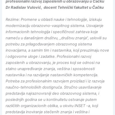
profesionalni razvoj zaposlenih u obrazovanju u Čačku
Dr Radislav Vulović, docent Tehnički fakultet u Čačku
Rezime: Promene u oblasti nauke i tehnologije, iziskuju
modernizaciju obrazovno-vaspitnog sistema. Usvajanje
informacionih tehnologija i specifičnost zahteva koje
nameću u današnjem društvu, „društvu znanja“, uslovili su
potrebu za prilagođavanjem obrazovnog sistema
inovacijama, a samim tim i nastavnika, koji preuzimaju nove
i odgovorne uloge i zadatke. Profesionalni razvoj
zaposlenih u obrazovanju, je proces koji se odnosi na
stalno unapređivanje znanja, veština i sposobnosti
nastavnika i na razvijanje nastavničkih kompetencija.
Potreba za profesionalnim razvojem proizilazi i iz razvoja
naučno-tehnoloških dostignuća. Stručno usavršavanje
predstavlja najraznovrsniji deo obrazovnog sistema, i
poslednjih godina se u kontinuitetu ostvaruje putem
različitih organizacionih oblika, u okviru INSЕT -a, koji
predstavlja inoviranje stečenih znanja i veština i