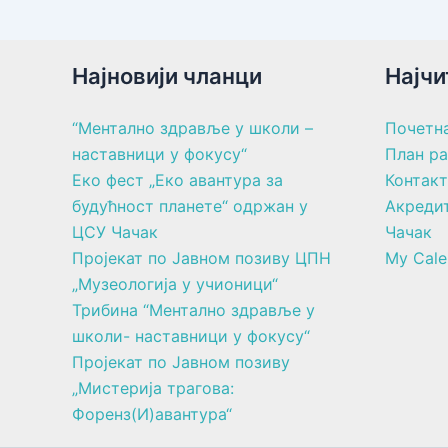
Најновији чланци
Најчи
“Ментално здравље у школи –
Почетн
наставници у фокусу“
План р
Еко фест „Еко авантура за
Контакт
будућност планете“ одржан у
Акреди
ЦСУ Чачак
Чачак
Пројекат по Јавном позиву ЦПН
My Cale
„Музеологија у учионици“
Трибина “Ментално здравље у
школи- наставници у фокусу“
Пројекат по Јавном позиву
„Мистерија трагова:
Форенз(И)авантура“