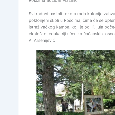
Rošcima Božidar Plazinić.
Svi radovi nastali tokom rada kolonije zahva
poklonjeni školi u Rošcima, čime će se ople
istraživačkog kampa, koji je od 11. jula poč
ekološkoj edukaciji učenika čačanskih osnovn
A. Arsenijević