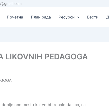
rc@gmail.com
Почетна
План рада
Ресурси
Вести
Д
A LIKOVNIH PEDAGOGA
DAGOGA
, dobije ono mesto kakvo bi trebalo da ima, na