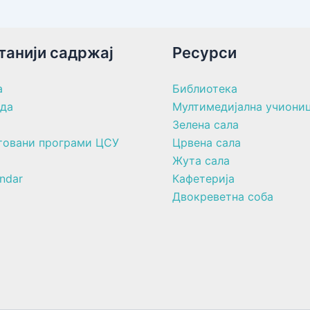
танији садржај
Ресурси
а
Библиотека
ада
Мултимедијална учиони
Зелена сала
товани програми ЦСУ
Црвена сала
Жута сала
ndar
Кафетерија
Двокреветна соба