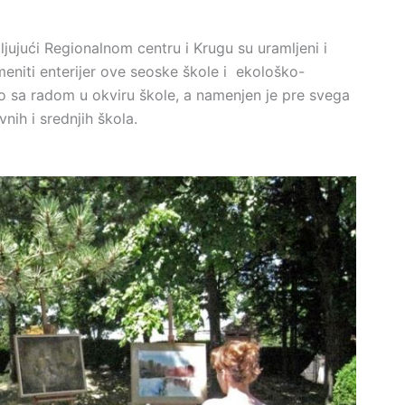
ljujući Regionalnom centru i Krugu su uramljeni i
meniti enterijer ove seoske škole i ekološko-
eo sa radom u okviru škole, a namenjen je pre svega
ih i srednjih škola.