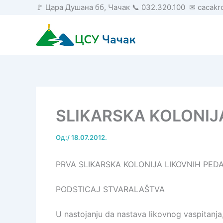
Пређи
🚩 Цара Душана бб, Чачак 📞 032.320.100 ✉ cacak
на
садржај
SLIKARSKA KOLONIJ
Од:
/
18.07.2012.
PRVA SLIKARSKA KOLONIJA LIKOVNIH PE
PODSTICAJ STVARALAŠTVA
U nastojanju da nastava likovnog vaspitanja