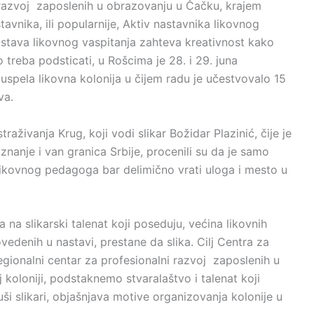
i razvoj zaposlenih u obrazovanju u Čačku, krajem
vnika, ili popularnije, Aktiv nastavnika likovnog
stava likovnog vaspitanja zahteva kreativnost kako
 treba podsticati, u Rošcima je 28. i 29. juna
ela likovna kolonija u čijem radu je učestvovalo 15
va.
aživanja Krug, koji vodi slikar Božidar Plazinić, čije je
znanje i van granica Srbije, procenili su da je samo
 likovnog pedagoga bar delimično vrati uloga i mesto u
 na slikarski talenat koji poseduju, većina likovnih
edenih u nastavi, prestane da slika. Cilj Centra za
Regionalni centar za profesionalni razvoj zaposlenih u
 koloniji, podstaknemo stvaralaštvo i talenat koji
uši slikari, objašnjava motive organizovanja kolonije u