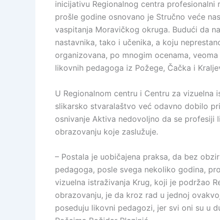
inicijativu Regionalnog centra profesionaln
prošle godine osnovano je Stručno veće nasta
vaspitanja Moravičkog okruga. Budući da na
nastavnika, tako i učenika, a koju neprestano
organizovana, po mnogim ocenama, veoma usp
likovnih pedagoga iz Požege, Čačka i Kralje
U Regionalnom centru i Centru za vizuelna istr
slikarsko stvaralaštvo već odavno dobilo pri
osnivanje Aktiva nedovoljno da se profesiji
obrazovanju koje zaslužuje.
– Postala je uobičajena praksa, da bez obzira
pedagoga, posle svega nekoliko godina, prov
vizuelna istraživanja Krug, koji je podržao 
obrazovanju, je da kroz rad u jednoj ovakvoj
poseduju likovni pedagozi, jer svi oni su u d