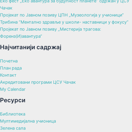
Еко фест „Еко авантура за будућност планете“ одржан у ЦСУ
Чачак
Пројекат по Јавном позиву ЦПН „Музеологија у учионици“
Трибина “Ментално здравље у школи- наставници у фокусу“
Пројекат по Јавном позиву „Мистерија трагова:
Форенз(И)авантура“
Најчитанији садржај
Почетна
План рада
Контакт
Акредитовани програми ЦСУ Чачак
My Calendar
Ресурси
Библиотека
Мултимедијална учионица
Зелена сала