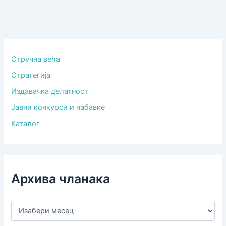
Стручна већа
Стратегија
Издавачка делатност
Јавни конкурси и набавке
Каталог
Архива чланака
А
р
х