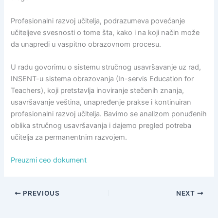
Profesionalni razvoj učitelja, podrazumeva povećanje
učiteljeve svesnosti o tome šta, kako i na koji način može
da unapredi u vaspitno obrazovnom procesu.
U radu govorimu o sistemu stručnog usavršavanje uz rad,
INSENT-u sistema obrazovanja (In-servis Education for
Teachers), koji pretstavlja inoviranje stečenih znanja,
usavršavanje veština, unapređenje prakse i kontinuiran
profesionalni razvoj učitelja. Bavimo se analizom ponuđenih
oblika stručnog usavršavanja i dajemo pregled potreba
učitelja za permanentnim razvojem.
Preuzmi ceo dokument
PREVIOUS
NEXT