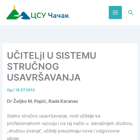
Пређи
на
Пре
садржај
UČITELjI U SISTEMU
STRUČNOG
USAVRŠAVANJA
Од:
/
18.07.2012.
Dr Željko M. Papić, Rada Karanac
Stalno stručno usavršavanje, vodi učitelje ka
profesionalnom razvoju i na taj način u današnjem društvu,
„društvu znanja“, učitelji preuzimaju nove i odgovorne
uloge.