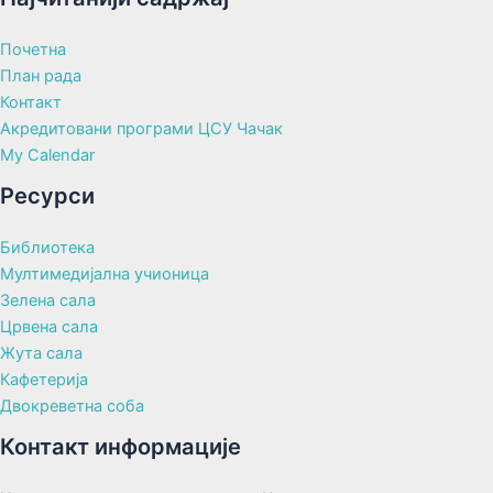
Почетна
План рада
Контакт
Акредитовани програми ЦСУ Чачак
My Calendar
Ресурси
Библиотека
Мултимедијална учионица
Зелена сала
Црвена сала
Жута сала
Кафетерија
Двокреветна соба
Контакт информације