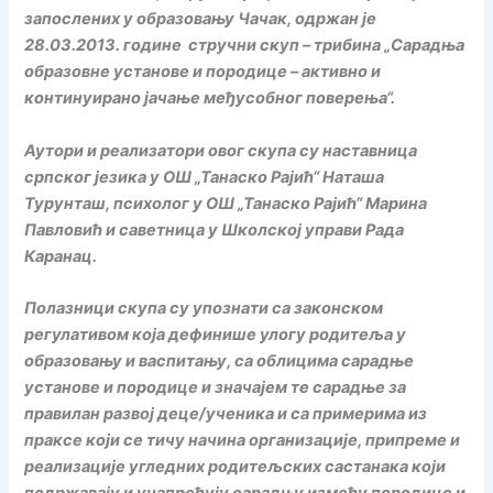
запослених у образовању Чачак, одржан је
28.03.2013. године стручни скуп – трибина „Сарадња
образовне установе и породице – активно и
континуирано јачање међусобног поверења“.
Аутори и реализатори овог скупа су наставница
српског језика у ОШ „Танаско Рајић“ Наташа
Турунташ, психолог у ОШ „Танаско Рајић“ Марина
Павловић и саветница у Школској управи Рада
Каранац.
Полазници скупа су упознати са законском
регулативом која дефинише улогу родитеља у
образовању и васпитању, са облицима сарадње
установе и породице и значајем те сарадње за
правилан развој деце/ученика и са примерима из
праксе који се тичу начина организације, припреме и
реализације угледних родитељских састанака који
подржавају и унапређују сарадњу између породице и