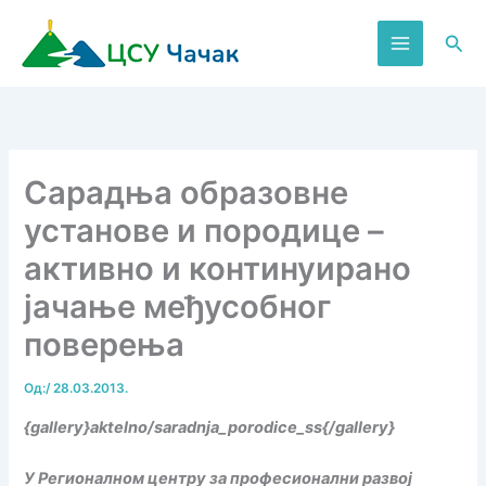
Пређи
на
Пре
садржај
Сарадња образовне
установе и породице –
активно и континуирано
јачање међусобног
поверења
Од:
/
28.03.2013.
{gallery}aktelno/saradnja_porodice_ss{/gallery}
У Регионалном центру за професионални развој