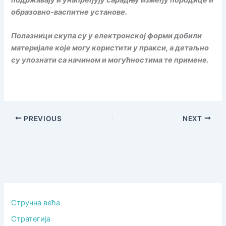
образовно-васпитне установе.
Полазници скупа су у електронској форми добили
материјале које могу користити у пракси, а детаљно
су упознати са начином и могућностима те примене.
PREVIOUS
NEXT
Стручна већа
Стратегија