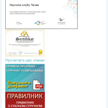
к
а
Прочитајте цео чланак