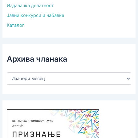
Издавачка делатност
Јавни конкурси и набавке
Каталог
Архива чланака
А
р
х
и
в
а
ч
л
а
н
а