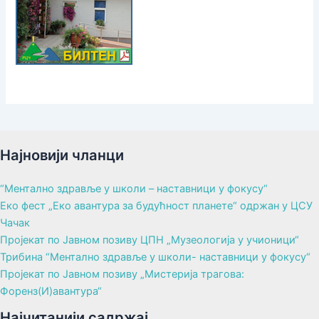
Најновији чланци
“Ментално здравље у школи – наставници у фокусу“
Еко фест „Еко авантура за будућност планете“ одржан у ЦСУ
Чачак
Пројекат по Јавном позиву ЦПН „Музеологија у учионици“
Трибина “Ментално здравље у школи- наставници у фокусу“
Пројекат по Јавном позиву „Мистерија трагова:
Форенз(И)авантура“
Најчитанији садржај