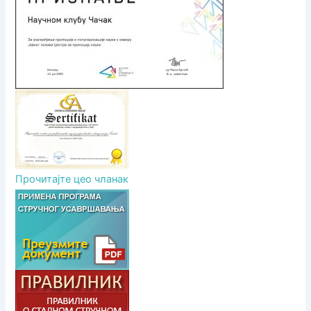
а
к
а
Прочитајте цео чланак