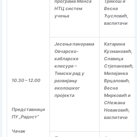
програма Менса
Трикош и
НТЦ систем
Весна
учења
Ћусловић,
васпитачи
Јесења панорама
Катарина
Овчарско-
Кузмановић,
кабларске
Славица
клисуре –
Стјепановић,
Тимски рад у
Милијанка
10.30 – 12.00
развијању
Врцаловић,
еколошког
Весна
пројекта
Мирковић и
СНежана
Представници
Новаковић,
ПУ „Радост“
васпитачи
Чачак