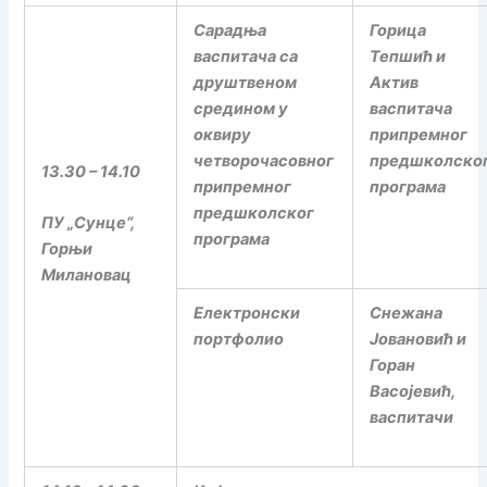
Сарадња
Горица
васпитача са
Тепшић и
друштвеном
Актив
средином у
васпитача
оквиру
припремног
четворочасовног
предшколско
13.30 – 14.10
припремног
програма
предшколског
ПУ „Сунце“,
програма
Горњи
Милановац
Електронски
Снежана
портфолио
Јовановић и
Горан
Васојевић,
васпитачи