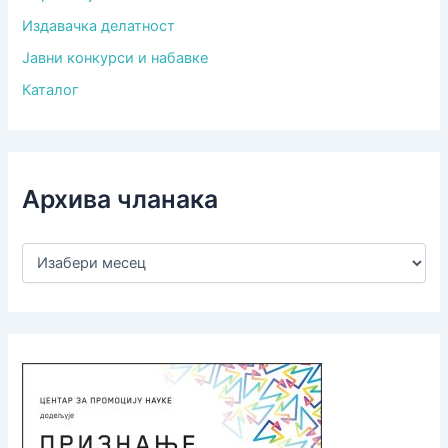
Издавачка делатност
Јавни конкурси и набавке
Каталог
Архива чланака
А
р
х
и
в
а
ч
л
а
н