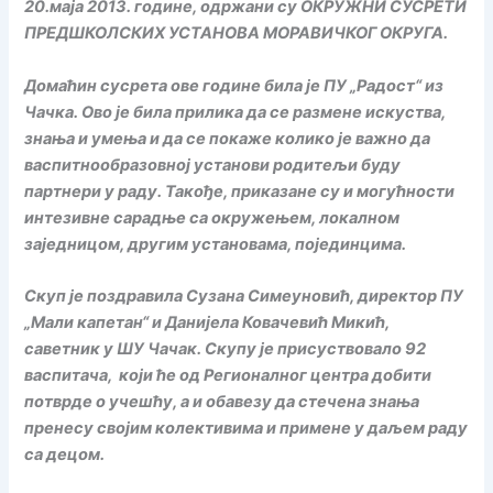
20.маја 2013. године, одржани су ОКРУЖНИ СУСРЕТИ
ПРЕДШКОЛСКИХ УСТАНОВА МОРАВИЧКОГ ОКРУГА.
Домаћин сусрета ове године била је ПУ „Радост“ из
Чачка. Ово је била прилика да се размене искуства,
знања и умења и да се покаже колико је важно да
васпитнообразовној установи родитељи буду
партнери у раду. Такође, приказане су и могућности
интезивне сарадње са окружењем, локалном
заједницом, другим установама, појединцима.
Скуп је поздравила Сузана Симеуновић, директор ПУ
„Мали капетан“ и Данијела Ковачевић Микић,
саветник у ШУ Чачак. Скупу је присуствовало 92
васпитача, који ће од Регионалног центра добити
потврде о учешћу, а и обавезу да стечена знања
пренесу својим колективима и примене у даљем раду
са децом.