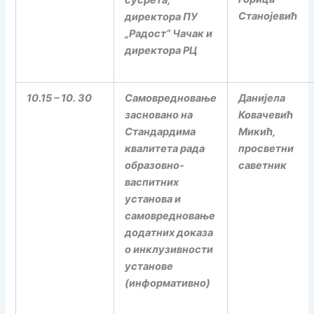
Станојевић
директора ПУ
„Радост“ Чачак и
директора РЦ
10.15 – 10. 30
Самовредновање
Данијела
засновано на
Ковачевић
Стандардима
Микић,
квалитета рада
просветни
образовно-
саветник
васпитних
установа и
самовредновање
додатних доказа
о инклузивности
установе
(информативно)