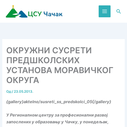
Пређи
на
Пре
садржај
ОКРУЖНИ СУСРЕТИ
ПРЕДШКОЛСКИХ
УСТАНОВА МОРАВИЧКОГ
ОКРУГА
Од:
/
23.05.2013.
{gallery}aktelno/susreti_ss_predskolci_05{/gallery}
У Регионалном центру за професионални развој
запослених у образовању у Чачку, у понедељак,