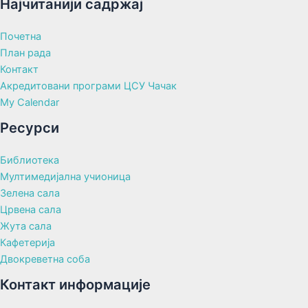
Најчитанији садржај
Почетна
План рада
Контакт
Акредитовани програми ЦСУ Чачак
My Calendar
Ресурси
Библиотека
Мултимедијална учионица
Зелена сала
Црвена сала
Жута сала
Кафетерија
Двокреветна соба
Контакт информације