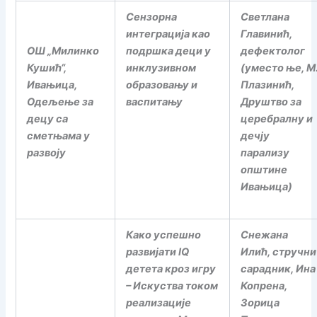
Сензорна
Светлана
интеграција као
Главинић,
ОШ „Милинко
подршка деци у
дефектолог
Кушић“,
инклузивном
(уместо ње, М
Ивањица,
образовању и
Плазинић,
Одељење за
васпитању
Друштво за
децу са
церебралну и
сметњама у
дечју
развоју
парализу
општине
Ивањица)
Како успешно
Снежана
развијати
IQ
Илић, стручни
детета кроз игру
сарадник, Ина
– Искуства током
Копрена,
реализације
Зорица