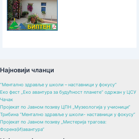
Најновији чланци
“Ментално здравље у школи – наставници у фокусу“
Еко фест „Еко авантура за будућност планете“ одржан у ЦСУ
Чачак
Пројекат по Јавном позиву ЦПН „Музеологија у учионици“
Трибина “Ментално здравље у школи- наставници у фокусу“
Пројекат по Јавном позиву „Мистерија трагова:
Форенз(И)авантура“