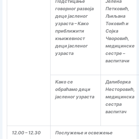
Подстицање
Јелена
говорног развоја
Петковић,
деце јасленог
Љиљана
узраста – Како
Токовић и
приближити
Сојка
књижевност
Чворовић,
деци јасленог
медицинске
узраста
сестре –
васпитачи
Како се
Далиборка
обраћамо деци
Несторовић,
јасленог узраста
медицинска
сестра
васпитач
12.00 – 12.30
Послужење и освежење