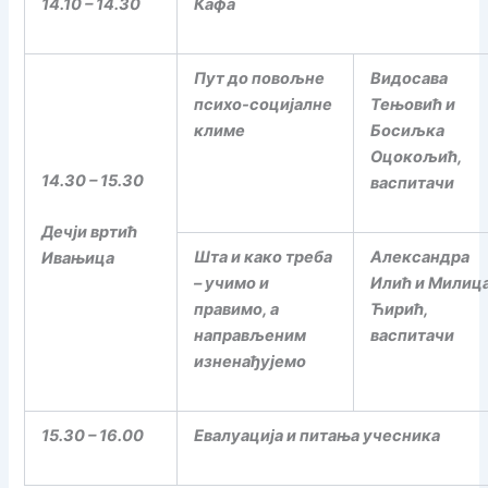
14.10 – 14.30
Кафа
Пут до повољне
Видосава
психо-социјалне
Тењовић и
климе
Босиљка
Оцокољић,
14.30 – 15.30
васпитачи
Дечји вртић
Шта и како треба
Александра
Ивањица
– учимо и
Илић и Милиц
правимо, а
Ћирић,
направљеним
васпитачи
изненађујемо
15.30 – 16.00
Евалуација и питања учесника