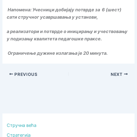
Напомена: Учесници добијају потврде за 6 (шест)
сати стручног усавршавања у установи,
а реализатори и потврде о иницирању и учествовању
у подизању квалитета педагошке праксе.
Ограничење дужине излагања је 20 минута.
PREVIOUS
NEXT
Стручна већа
Стратегија