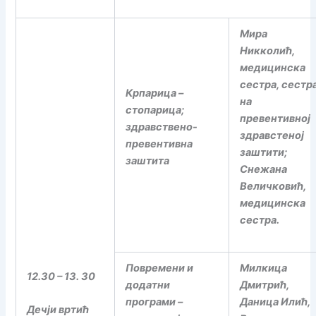
Мира
Никколић,
медицинска
сестра, сестр
Крпарица –
на
стопарица;
превентивној
здравствено-
здравстеној
превентивна
заштити;
заштита
Снежана
Величковић,
медицинска
сестра.
Повремени и
Милкица
12.30 – 13. 30
додатни
Дмитрић,
програми –
Даница Илић,
Дечји вртић