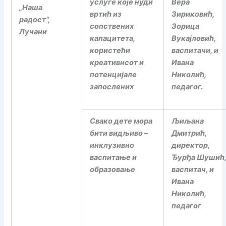
услуге које нуди
Вера
„Наша
вртић из
Зириковић,
радост“,
сопствених
Зорица
Лучани
капацитета,
Вукајловић,
користећи
васпитачи, и
креативнсот и
Ивана
потенцијале
Николић,
запослених
педагог.
Свако дете мора
Љиљана
бити видљиво –
Дмитрић,
инклузивно
директор,
васпитање и
Ђурђа Шушић
образовање
васпитач, и
Ивана
Николић,
педагог