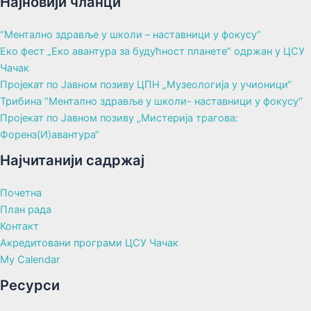
Најновији чланци
“Ментално здравље у школи – наставници у фокусу“
Еко фест „Еко авантура за будућност планете“ одржан у ЦСУ
Чачак
Пројекат по Јавном позиву ЦПН „Музеологија у учионици“
Трибина “Ментално здравље у школи- наставници у фокусу“
Пројекат по Јавном позиву „Мистерија трагова:
Форенз(И)авантура“
Најчитанији садржај
Почетна
План рада
Контакт
Акредитовани програми ЦСУ Чачак
My Calendar
Ресурси