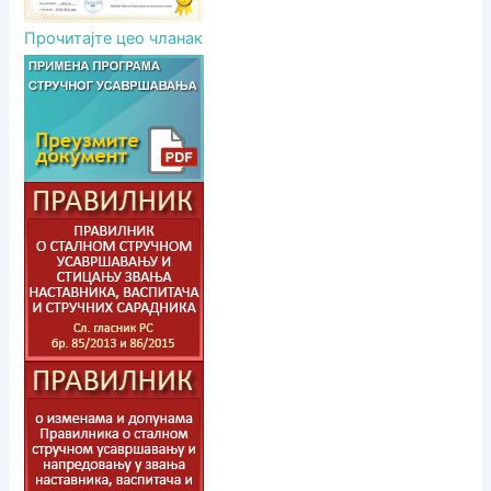
Прочитајте цео чланак