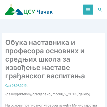
Пређи
на
Пре
садржај
Обука наставника и
професора основних и
средњих школа за
извођење наставе
грађанског васпитања
Од:
/
01.07.2013.
{gallery}aktelno//gradjansko_modul_2_2013{/gallery}
На основу потписаног уговора између Министарства