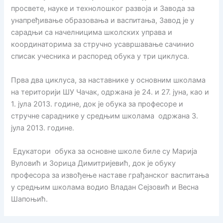
просвете, науке и технолошког развоја и Завода за
унапређивање образовања и васпитања, Завод је у
сарадњи са начелницима школских управа и
координаторима за стручно усавршавање сачиниo
списак учесника и распоред обука у три циклуса.
Прва два циклуса, за наставнике у основним школама
на територији ШУ Чачак, одржана је 24. и 27. јуна, као и
1. јула 2013. године, док је обука за професоре и
стручне сараднике у средњим школама одржана 3.
јула 2013. године.
Едукатори обука за основне школе биле су Марија
Вуловић и Зорица Димитријевић, док је обуку
професора за извођење наставе грађанског васпитања
у средњим школама водио Владан Сејзовић и Весна
Шапоњић.