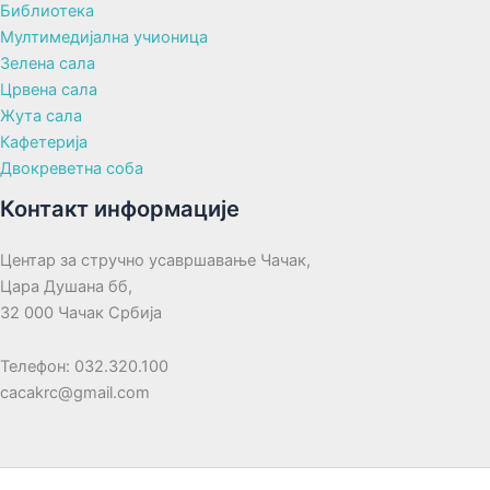
Библиотека
Мултимедијална учионица
Зелена сала
Црвена сала
Жута сала
Кафетерија
Двокреветна соба
Контакт информације
Центар за стручно усавршавање Чачак,
Цара Душана бб,
32 000 Чачак Србија
Телефон: 032.320.100
cacakrc@gmail.com