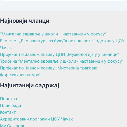
Најновији чланци
“Ментално здравље у школи – наставници у фокусу“
Еко фест „Еко авантура за будућност планете“ одржан у ЦСУ
Чачак
Пројекат по Јавном позиву ЦПН „Музеологија у учионици“
Трибина “Ментално здравље у школи- наставници у фокусу“
Пројекат по Јавном позиву „Мистерија трагова:
Форенз(И)авантура“
Најчитанији садржај
Почетна
План рада
Контакт
Акредитовани програми ЦСУ Чачак
My Calendar