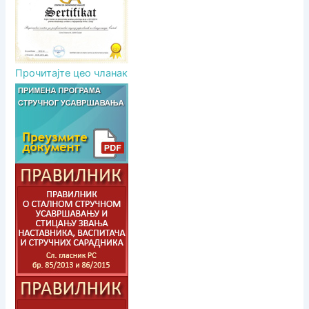
Прочитајте цео чланак