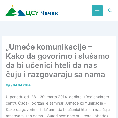
Пређи
на
Пре
садржај
„Umeće komunikacije –
Kako da govorimo i slušamo
da bi učenici hteli da nas
čuju i razgovaraju sa nama
Од:
/
04.04.2014.
U periodu od 28 – 30. marta 2014. godine u Regionalnom
centru Čačak održan je seminar „Umeće komunikacije –
Kako da govorimo i slušamo da bi učenici hteli da nas čuju i
razgovaraju sa nama“. Autori seminara su: Irena Lobodok