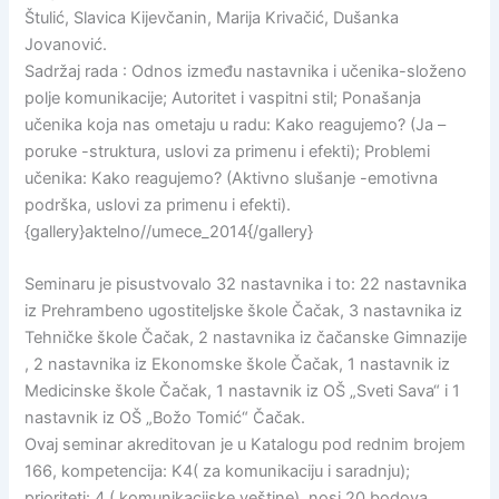
Štulić, Slavica Kijevčanin, Marija Krivačić, Dušanka
Jovanović.
Sadržaj rada : Odnos između nastavnika i učenika-složeno
polje komunikacije; Autoritet i vaspitni stil; Ponašanja
učenika koja nas ometaju u radu: Kako reagujemo? (Ja –
poruke -struktura, uslovi za primenu i efekti); Problemi
učenika: Kako reagujemo? (Aktivno slušanje -emotivna
podrška, uslovi za primenu i efekti).
{gallery}aktelno//umece_2014{/gallery}
Seminaru je pisustvovalo 32 nastavnika i to: 22 nastavnika
iz Prehrambeno ugostiteljske škole Čačak, 3 nastavnika iz
Tehničke škole Čačak, 2 nastavnika iz čačanske Gimnazije
, 2 nastavnika iz Ekonomske škole Čačak, 1 nastavnik iz
Medicinske škole Čačak, 1 nastavnik iz OŠ „Sveti Sava“ i 1
nastavnik iz OŠ „Božo Tomić“ Čačak.
Ovaj seminar akreditovan je u Katalogu pod rednim brojem
166, kompetencija: K4( za komunikaciju i saradnju);
prioriteti: 4 ( komunikacijske veštine), nosi 20 bodova.