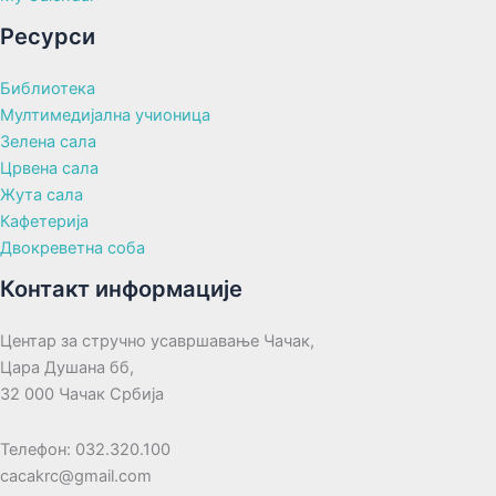
Ресурси
Библиотека
Мултимедијална учионица
Зелена сала
Црвена сала
Жута сала
Кафетерија
Двокреветна соба
Контакт информације
Центар за стручно усавршавање Чачак,
Цара Душана бб,
32 000 Чачак Србија
Телефон: 032.320.100
cacakrc@gmail.com