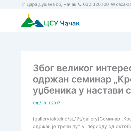
Пређи
🚩 Цара Душана бб, Чачак 📞 032.320.100 ✉ cacak
на
садржај
Због великог интере
одржан семинар „Кр
уџбеника у настави с
Од:
/
18.11.2017.
{gallery}aktelno/sj_17{/gallery}Семинар „
одржан је трећи пут у периоду од октоб