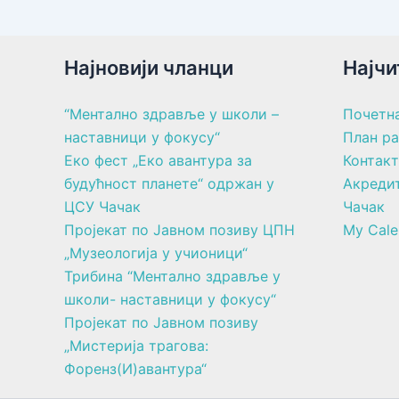
Најновији чланци
Најчи
“Ментално здравље у школи –
Почетн
наставници у фокусу“
План р
Еко фест „Еко авантура за
Контакт
будућност планете“ одржан у
Акреди
ЦСУ Чачак
Чачак
Пројекат по Јавном позиву ЦПН
My Cale
„Музеологија у учионици“
Трибина “Ментално здравље у
школи- наставници у фокусу“
Пројекат по Јавном позиву
„Мистерија трагова:
Форенз(И)авантура“