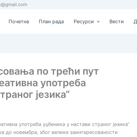
rc@gmail.com
Почетна
План рада
Ресурси
Вести
Д
совања по трећи пут
еативна употреба
траног језика“
Креативна употреба уџбеника у настави страног језика“
ра до новембра, због велике заинтересованости