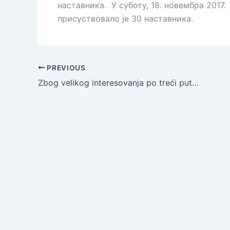
наставника. У суботу, 18. новембра 2017
присуствовало је 30 наставника.
PREVIOUS
Zbog velikog interesovanja po treći put održan seminar „Kreativna upotreba udžbenika u nastavi stranog jezika“