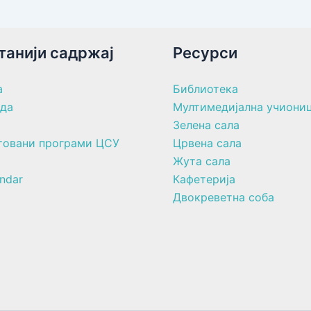
танији садржај
Ресурси
а
Библиотека
ада
Мултимедијална учиони
Зелена сала
товани програми ЦСУ
Црвена сала
Жута сала
ndar
Кафетерија
Двокреветна соба