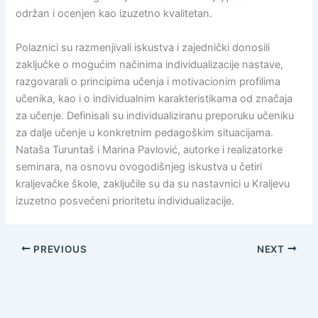
održan i ocenjen kao izuzetno kvalitetan.
Polaznici su razmenjivali iskustva i zajednički donosili
zaključke o mogućim načinima individualizacije nastave,
razgovarali o principima učenja i motivacionim profilima
učenika, kao i o individualnim karakteristikama od značaja
za učenje. Definisali su individualiziranu preporuku učeniku
za dalje učenje u konkretnim pedagoškim situacijama.
Nataša Turuntaš i Marina Pavlović, autorke i realizatorke
seminara, na osnovu ovogodišnjeg iskustva u četiri
kraljevačke škole, zaključile su da su nastavnici u Kraljevu
izuzetno posvećeni prioritetu individualizacije.
PREVIOUS
NEXT