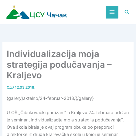
Пређи
на
Пре
садржај
Individualizacija moja
strategija podučavanja –
Kraljevo
Од:
/
12.03.2018.
{gallery}aktelno/24-februar-2018/{/gallery}
U OŠ „Čibukovački partizani“ u Kraljevu 24. februara održan
je seminar „Individualizacija moja strategija podučavanja“.
Ova škola birala je ovaj program obuke po preporuci
direktorke iz druge kraljevačke škole u kojoj je seminar