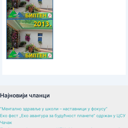
Најновији чланци
“Ментално здравље у школи – наставници у фокусу“
Еко фест „Еко авантура за будућност планете“ одржан у ЦСУ
Чачак