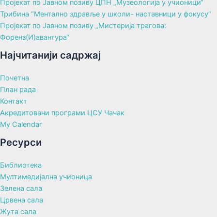
Пројекат по Јавном позиву ЦПН „Музеологија у учионици“
Трибина “Ментално здравље у школи- наставници у фокусу“
Пројекат по Јавном позиву „Мистерија трагова:
Форенз(И)авантура“
Најчитанији садржај
Почетна
План рада
Контакт
Акредитовани програми ЦСУ Чачак
My Calendar
Ресурси
Библиотека
Мултимедијална учионица
Зелена сала
Црвена сала
Жута сала