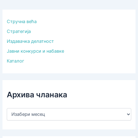
Стручна већа
Стратегија
Издавачка делатност
Јавни конкурси и набавке
Каталог
Архива чланака
А
р
х
и
в