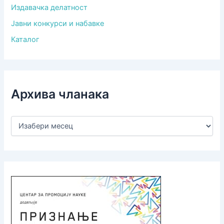
Издавачка делатност
Јавни конкурси и набавке
Каталог
Архива чланака
А
р
х
и
в
а
ч
л
а
н
а