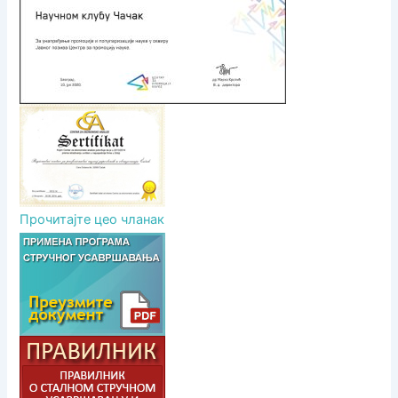
к
а
Прочитајте цео чланак