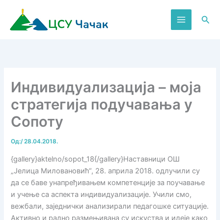
Пређи
на
Пре
садржај
Индивидуализација – моја
стратегија подучавања у
Сопоту
Од:
/
28.04.2018.
{gallery}aktelno/sopot_18{/gallery}Наставници ОШ
„Јелица Миловановић“, 28. априлa 2018. одлучили су
да се баве унапређивањем компетенције за поучавање
и учење са аспекта индивидуализације. Учили смо,
вежбали, заједнички анализирали педагошке ситуације.
Активно и радно размењивана су искуства и идеје како