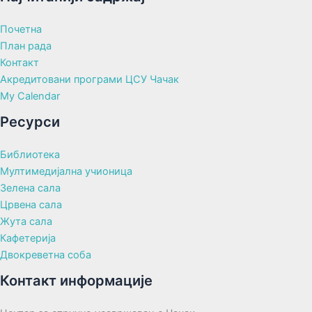
Почетна
План рада
Контакт
Акредитовани програми ЦСУ Чачак
My Calendar
Ресурси
Библиотека
Мултимедијална учионица
Зелена сала
Црвена сала
Жута сала
Кафетерија
Двокреветна соба
Контакт информације