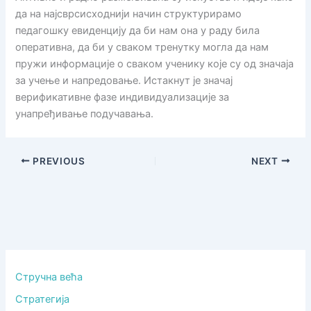
да на најсврсисходнији начин структурирамо
педагошку евиденцију да би нам она у раду била
оперативна, да би у сваком тренутку могла да нам
пружи информације о сваком ученику које су од значаја
за учење и напредовање. Истакнут је значај
верификативне фазе индивидуализације за
унапређивање подучавања.
PREVIOUS
NEXT
Стручна већа
Стратегија