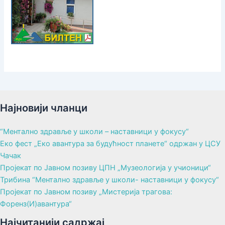
Најновији чланци
“Ментално здравље у школи – наставници у фокусу“
Еко фест „Еко авантура за будућност планете“ одржан у ЦСУ
Чачак
Пројекат по Јавном позиву ЦПН „Музеологија у учионици“
Трибина “Ментално здравље у школи- наставници у фокусу“
Пројекат по Јавном позиву „Мистерија трагова:
Форенз(И)авантура“
Најчитанији садржај