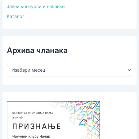
Јавни конкурси и набавке
Каталог
Архива чланака
А
р
х
и
в
а
ч
л
а
н
а
к