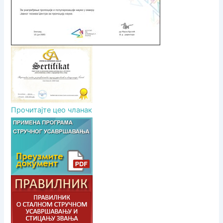
а
Прочитајте цео чланак