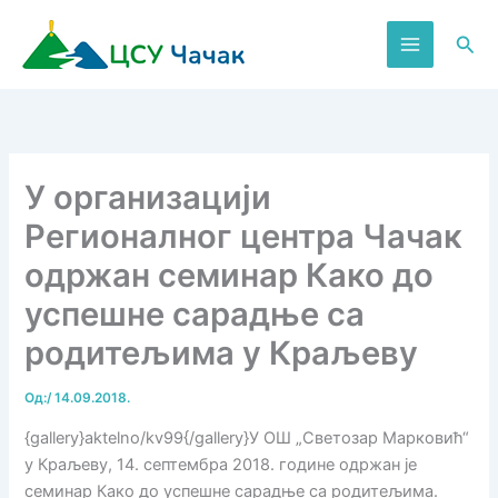
Пређи
на
Пре
садржај
У организацији
Регионалног центра Чачак
одржан семинар Како до
успешне сарадње са
родитељима у Краљеву
Од:
/
14.09.2018.
{gallery}aktelno/kv99{/gallery}У ОШ „Светозар Марковић“
у Краљеву, 14. септембра 2018. године одржан је
семинар Како до успешне сарадње са родитељима.