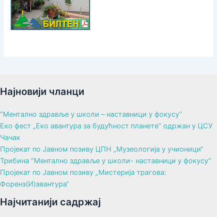
Најновији чланци
“Ментално здравље у школи – наставници у фокусу“
Еко фест „Еко авантура за будућност планете“ одржан у ЦСУ
Чачак
Пројекат по Јавном позиву ЦПН „Музеологија у учионици“
Трибина “Ментално здравље у школи- наставници у фокусу“
Пројекат по Јавном позиву „Мистерија трагова:
Форенз(И)авантура“
Најчитанији садржај