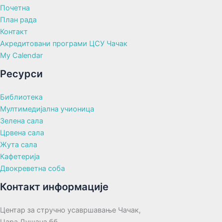
Почетна
План рада
Контакт
Акредитовани програми ЦСУ Чачак
My Calendar
Ресурси
Библиотека
Мултимедијална учионица
Зелена сала
Црвена сала
Жута сала
Кафетерија
Двокреветна соба
Контакт информације
Центар за стручно усавршавање Чачак,
Цара Душана бб,