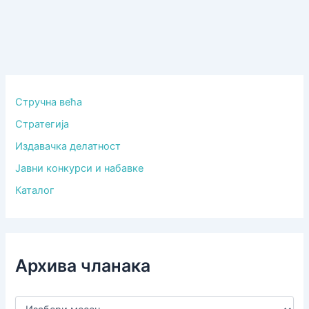
Стручна већа
Стратегија
Издавачка делатност
Јавни конкурси и набавке
Каталог
Архива чланака
А