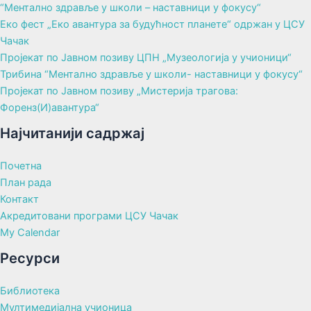
“Ментално здравље у школи – наставници у фокусу“
Еко фест „Еко авантура за будућност планете“ одржан у ЦСУ
Чачак
Пројекат по Јавном позиву ЦПН „Музеологија у учионици“
Трибина “Ментално здравље у школи- наставници у фокусу“
Пројекат по Јавном позиву „Мистерија трагова:
Форенз(И)авантура“
Најчитанији садржај
Почетна
План рада
Контакт
Акредитовани програми ЦСУ Чачак
My Calendar
Ресурси
Библиотека
Мултимедијална учионица