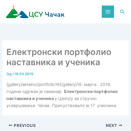
Пређи
на
Пре
садржај
Електронски портфолио
наставника и ученика
Од:
/
16.03.2019.
{gallery}aktelno/portfolio16{/gallery}16. марта 2019.
године одржан је семинар
Електронски портфолио
наставника и ученика
у Центру за стручно
усавршавање Чачак. Присуствовало је 17 учесника.
PREVIOUS
NEXT