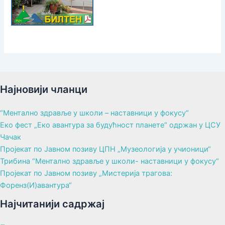
Најновији чланци
“Ментално здравље у школи – наставници у фокусу“
Еко фест „Еко авантура за будућност планете“ одржан у ЦСУ
Чачак
Пројекат по Јавном позиву ЦПН „Музеологија у учионици“
Трибина “Ментално здравље у школи- наставници у фокусу“
Пројекат по Јавном позиву „Мистерија трагова:
Форенз(И)авантура“
Најчитанији садржај