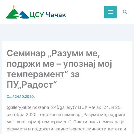
Пређи
на
Пре
садржај
Семинар „Разуми ме,
подржи ме – упознај мој
темперамент” за
ПУ„Радост“
Од:
/
24.10.2020.
{gallery}aktelno/zana_24{/gallery}У ЦСУ Чачак 24. и 25.
октобра 2020. одржан је семинар „Разуми ме, подржи
ме – упознај мој темперамент”. Општи циљ семинара је
разумети и подржати јединственост личности детета и