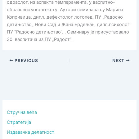
одраслог, из аспекта темперамента, у васпитно-
образовном контексту. Аутори семинара су Марина
Копривица, дипл. дефектолог логопед, ПУ „Радосно
детињство„ Нови Сад и Жана Ердељан, дипл.психолог,
ПУ “Радосно детињство“. . Семинару је присуствовало
30 васпитача из ПУ „Радост“.
PREVIOUS
NEXT
Стручна већа
Стратегија
Издавачка делатност