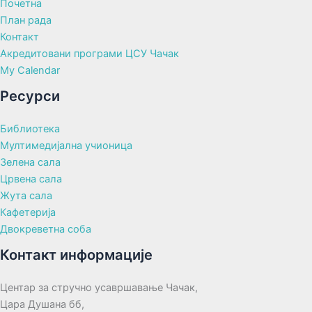
Почетна
План рада
Контакт
Акредитовани програми ЦСУ Чачак
My Calendar
Ресурси
Библиотека
Мултимедијална учионица
Зелена сала
Црвена сала
Жута сала
Кафетерија
Двокреветна соба
Контакт информације
Центар за стручно усавршавање Чачак,
Цара Душана бб,