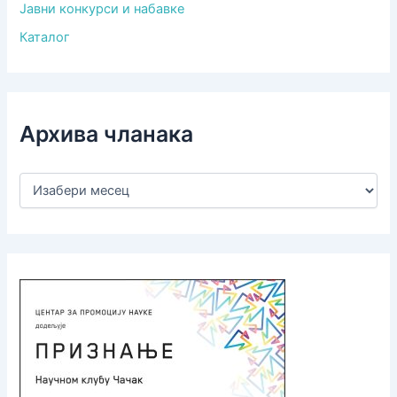
Јавни конкурси и набавке
Каталог
Архива чланака
А
р
х
и
в
а
ч
л
а
н
а
к
а