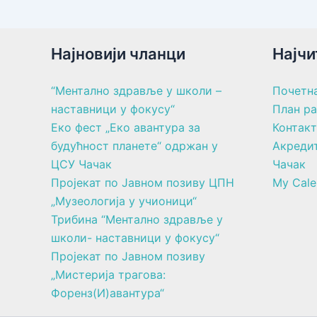
Најновији чланци
Најчи
“Ментално здравље у школи –
Почетн
наставници у фокусу“
План р
Еко фест „Еко авантура за
Контакт
будућност планете“ одржан у
Акреди
ЦСУ Чачак
Чачак
Пројекат по Јавном позиву ЦПН
My Cale
„Музеологија у учионици“
Трибина “Ментално здравље у
школи- наставници у фокусу“
Пројекат по Јавном позиву
„Мистерија трагова:
Форенз(И)авантура“