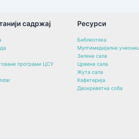
танији садржај
Ресурси
а
Библиотека
ада
Мултимедијална учиони
Зелена сала
товани програми ЦСУ
Црвена сала
Жута сала
ndar
Кафетерија
Двокреветна соба