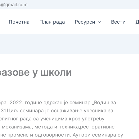
rc@gmail.com
Почетна
План рада
Ресурси
Вести
Д
зазове у школи
ембра 2022. године одржан је семинар „Водич за
ј 31.Циљ семинара је оснаживање учесника за
спитног рада са ученицима кроз употребу
 механизама, метода и техника,ресторативне
не промене и одговорности. Аутори семинара су