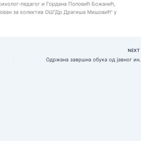
сихолог-педагог и Гордана Поповић Божанић,
изован за колектив ОШ“Др Драгиша Мишовић“ у
NEX
Одржана завршна об