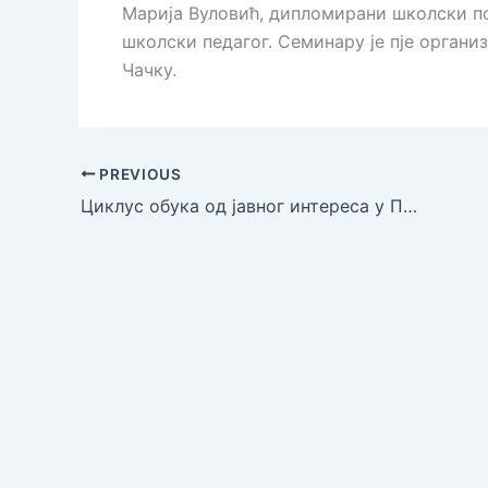
Марија Вуловић, дипломирани школски п
школски педагог. Семинару је пје орган
Чачку.
PREVIOUS
Циклус обука од јавног интереса у Приликама