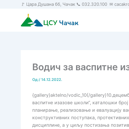
Пређи
🚩 Цара Душана бб, Чачак 📞 032.320.100 ✉ cacak
на
садржај
Водич за васпитне и
Од:
/
14.12.2022.
{gallery}aktelno/vodic_10{/gallery}10.дец
васпитне изазове школи“, каталошки бро
планирање, реализовање и евалуацију ва
конструктивних поступака, протективних
дисциплине, a у циљу постизања позитив