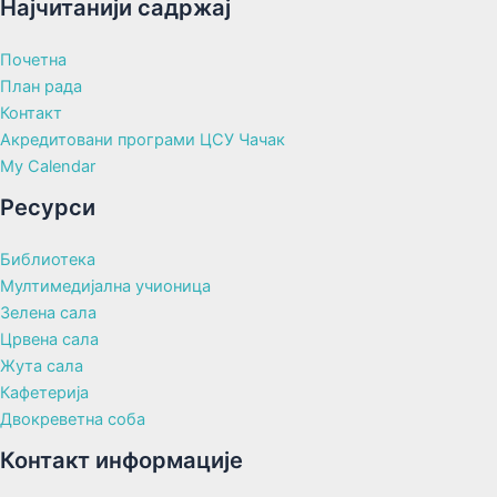
Најчитанији садржај
Почетна
План рада
Контакт
Акредитовани програми ЦСУ Чачак
My Calendar
Ресурси
Библиотека
Мултимедијална учионица
Зелена сала
Црвена сала
Жута сала
Кафетерија
Двокреветна соба
Контакт информације