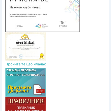
а
к
а
Прочитајте цео чланак