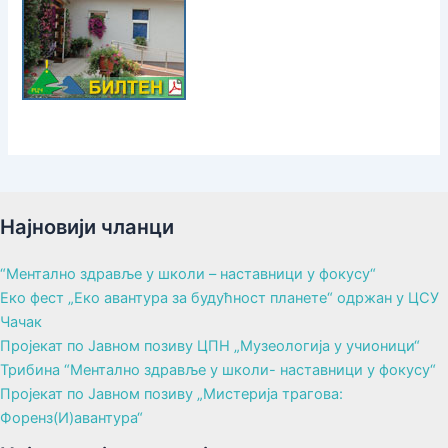
Најновији чланци
“Ментално здравље у школи – наставници у фокусу“
Еко фест „Еко авантура за будућност планете“ одржан у ЦСУ
Чачак
Пројекат по Јавном позиву ЦПН „Музеологија у учионици“
Трибина “Ментално здравље у школи- наставници у фокусу“
Пројекат по Јавном позиву „Мистерија трагова:
Форенз(И)авантура“