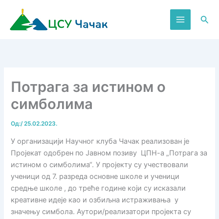
Пређи
на
Пре
садржај
Потрага за истином о
симболима
Од:
/
25.02.2023.
У организацији Научног клуба Чачак реализован је
Пројекат одобрен по Јавном позиву ЦПН-а „Потрага за
истином о симболима“. У пројекту су учествовали
ученици од 7. разреда основне школе и ученици
средње школе , до треће године који су исказали
креативне идеје као и озбиљна истраживања у
значењу симбола. Аутори/реализатори пројекта су