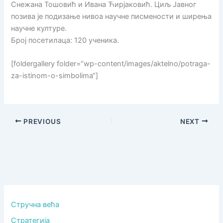
Снежана Тошовић и Ивана Ћирјаковић. Циљ Јавног
позива је подизање нивоа научне писмености и ширења
научне културе.
Број посетилаца: 120 ученика.
[foldergallery folder=“wp-content/images/aktelno/potraga-
za-istinom-o-simbolima“]
PREVIOUS
NEXT
Стручна већа
Стратегија