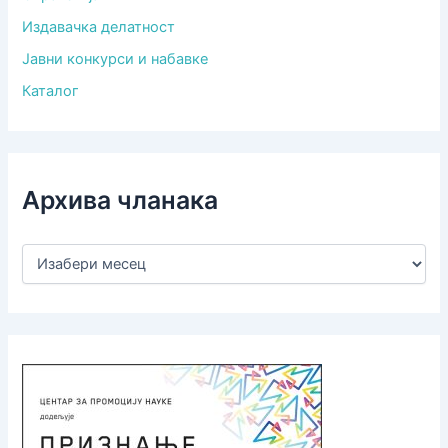
Издавачка делатност
Јавни конкурси и набавке
Каталог
Архива чланака
А
р
х
и
в
а
ч
л
а
н