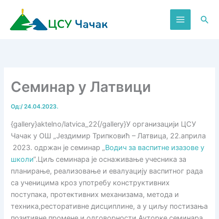
Пређи
на
Пре
садржај
Семинар у Латвици
Од:
/
24.04.2023.
{gallery}aktelno/latvica_22{/gallery}У организацији ЦСУ
Чачак у ОШ „Јездимир Трипковић – Латвица, 22.априла
2023. одржан је семинар „
Водич за васпитне изазове у
школи
“.Циљ семинара је оснаживање учесника за
планирање, реализовање и евалуацију васпитног рада
са ученицима кроз употребу конструктивних
поступака, протективних механизама, метода и
техника,ресторативне дисциплине, a у циљу постизања
позитивне промене и одговорности.Ауторке семинара