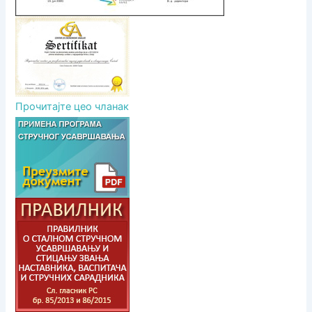
Прочитајте цео чланак