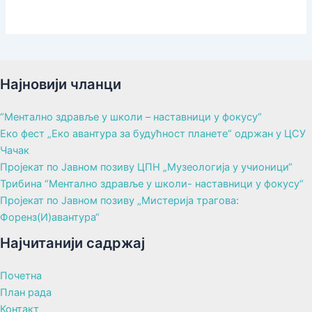
Најновији чланци
“Ментално здравље у школи – наставници у фокусу“
Еко фест „Еко авантура за будућност планете“ одржан у ЦСУ
Чачак
Пројекат по Јавном позиву ЦПН „Музеологија у учионици“
Трибина “Ментално здравље у школи- наставници у фокусу“
Пројекат по Јавном позиву „Мистерија трагова:
Форенз(И)авантура“
Најчитанији садржај
Почетна
План рада
Контакт