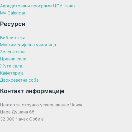
Акредитовани програми ЦСУ Чачак
My Calendar
Ресурси
Библиотека
Мултимедијална учионица
Зелена сала
Црвена сала
Жута сала
Кафетерија
Двокреветна соба
Контакт информације
Центар за стручно усавршавање Чачак,
Цара Душана бб,
32 000 Чачак Србија