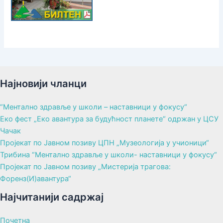
Најновији чланци
“Ментално здравље у школи – наставници у фокусу“
Еко фест „Еко авантура за будућност планете“ одржан у ЦСУ
Чачак
Пројекат по Јавном позиву ЦПН „Музеологија у учионици“
Трибина “Ментално здравље у школи- наставници у фокусу“
Пројекат по Јавном позиву „Мистерија трагова:
Форенз(И)авантура“
Најчитанији садржај
Почетна