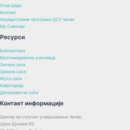
План рада
Контакт
Акредитовани програми ЦСУ Чачак
My Calendar
Ресурси
Библиотека
Мултимедијална учионица
Зелена сала
Црвена сала
Жута сала
Кафетерија
Двокреветна соба
Контакт информације
Центар за стручно усавршавање Чачак,
Цара Душана бб,