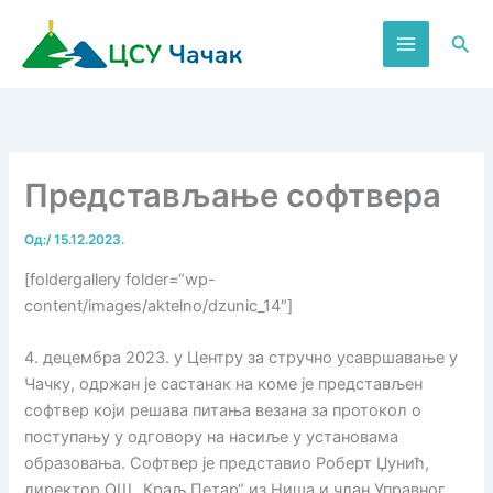
Пређи
на
Пре
садржај
Представљање софтвера
Од:
/
15.12.2023.
[foldergallery folder=“wp-
content/images/aktelno/dzunic_14″]
4. децембра 2023. у Центру за стручно усавршавање у
Чачку, одржан је састанак на коме је представљен
софтвер који решава питања везана за протокол о
поступању у одговору на насиље у установама
образовања. Софтвер је представио Роберт Џунић,
директор ОШ „Краљ Петар“ из Ниша и члан Управног